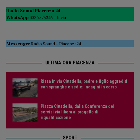
Radio Sound Piacenza 24
WhatsApp
333 7575246 –
Invia
Messenger
Radio Sound
–
Piacenza24
ULTIMA ORA PIACENZA
Rissa in via Cittadella, padre e figlio aggrediti
con spranghe e sedie: indagini in corso
Piazza Cittadella, dalla Conferenza dei
servizi via libera al progetto di
riqualificazione
SPORT