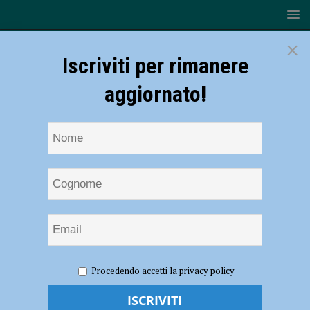
×
Iscriviti per rimanere
aggiornato!
HOME
Cerca
consorzio tutela salumi
Procedendo accetti la privacy policy
Cerca risultati per
consorzio tutela