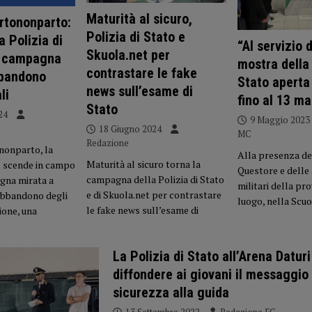
Maturità al sicuro,
rtononparto:
Polizia di Stato e
a Polizia di
“Al servizio 
Skuola.net per
a campagna
mostra della 
contrastare le fake
bbandono
Stato aperta
news sull’esame di
li
fino al 13 m
Stato
24
9 Maggio 2023
18 Giugno 2024
MC
Redazione
nonparto, la
Alla presenza del
Maturità al sicuro torna la
to scende in campo
Questore e delle a
campagna della Polizia di Stato
gna mirata a
militari della pro
e di Skuola.net per contrastare
abbandono degli
luogo, nella Scuo
le fake news sull’esame di
ione, una
La Polizia di Stato all’Arena Daturi
diffondere ai giovani il messaggio 
sicurezza alla guida