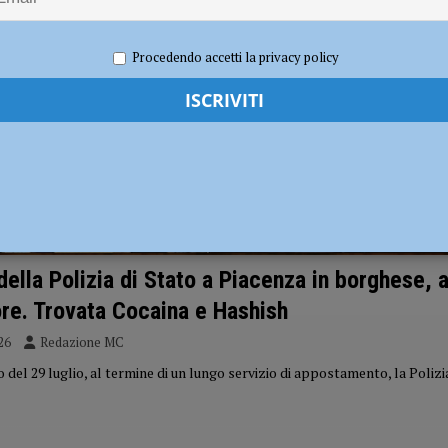
i carabinieri: sette segnalati e stupefacenti sequestrati
CRONACA
Procedendo accetti la privacy policy
 gravissimo. Il dramma in provincia di Treviso
CRONACA PIACENZA
 della Polizia di Stato a Piacenza in borghese, 
re. Trovata Cocaina e Hashish
26
Redazione MC
del 29 luglio, al termine di un lungo servizio di appostamento, la Polizia