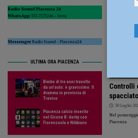
[ 6 Agosto 2026 ]
Droga sulle strade, controlli a tappeto de
Radio Sound Piacenza 24
WhatsApp
333 7575246 –
Invia
PIACENZA
[ 6 Agosto 2026 ]
Bimbo di tre anni travolto da un’auto: è
Messenger
Radio Sound
–
Piacenza24
ULTIMA ORA PIACENZA
Bimbo di tre anni travolto
Controlli
da un’auto: è gravissimo. Il
dramma in provincia di
spacciato
Treviso
30 Luglio 20
Piacenza calcio inserito
Nel pomeriggio 
nel Girone B: derby con
Piacenza
Fiorenzuola e Nibbiano