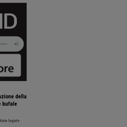
azione della
e bufale
tizie legate