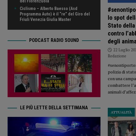
del Fiorenzuola
Ciclismo – Alberto Baesso (Asd
#senontipo
Programma Auto) è il “re” del Giro del
lo spot dell
Friuli Venezia Giulia Master
Stato dell
contro l’a
PODCAST RADIO SOUND
degli anima
22 Luglio 20
Redazione
#senontiporto
polizia di sta
con una campa
combattere l’
animali d’affez
LE PIÙ LETTE DELLA SETTIMANA
ATTUALITÀ