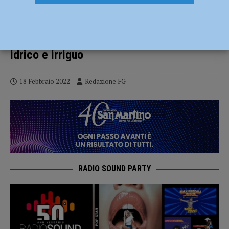
La Regione incontra gli agricoltori
piacentini: “In arrivo 68 milioni di euro da
investire nel territorio”. Focus su sistema
idrico e irriguo
18 Febbraio 2022
Redazione FG
RADIO SOUND PARTY