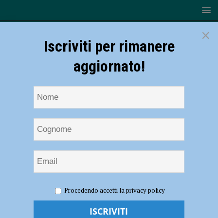
×
Iscriviti per rimanere
aggiornato!
HOME
NOTIZIE
ECONOMIA
La Regione incontra
Procedendo accetti la privacy policy
gli agricoltori piacentini: “In arrivo 68 milioni di euro da investire nel
territorio”. Focus su sistema idrico e irriguo