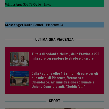
WhatsApp
333 7575246 –
Invia
Messenger
Radio Sound
–
Piacenza24
ULTIMA ORA PIACENZA
Tutela di pedoni e ciclisti, dalla Provincia 295
mila euro per rendere le strade più sicure
Dalla Regione oltre 1,3 milioni di euro per gli
hub urbani di Piacenza, Vernasca e
Calendasco. Amministrazione comunale e
Unione Commercianti: “Soddisfatti”
SPORT