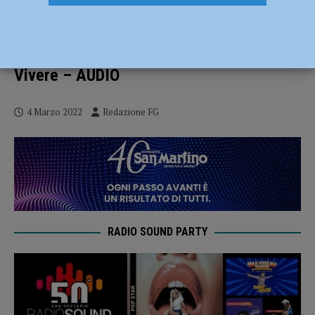
A Piacenza Expo oltre duecento
espositori da tutto il mondo: dal 4 al 6
marzo tornano Apimell, Seminat e Buon
Vivere – AUDIO
4 Marzo 2022
Redazione FG
RADIO SOUND PARTY