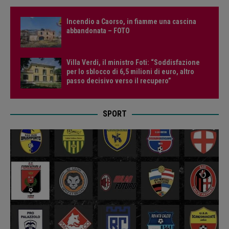
Incendio a Caorso, in fiamme una cascina
abbandonata – FOTO
Villa Verdi, il ministro Foti: “Soddisfazione
per lo sblocco di 6,5 milioni di euro, altro
passo decisivo verso il recupero”
SPORT