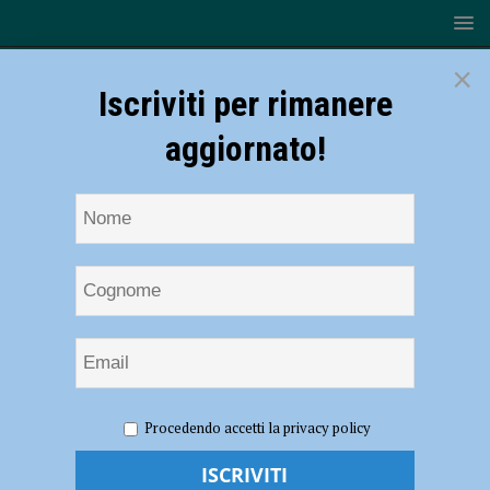
×
Iscriviti per rimanere
aggiornato!
HOME
NOTIZIE
EVENTI A PIACENZA
A Piacenza
Procedendo accetti la privacy policy
Expo oltre duecento espositori da tutto il mondo: dal 4 al 6 marzo
tornano Apimell, Seminat e Buon Vivere – AUDIO