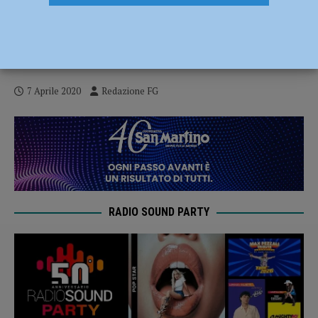
La piacentina Australian converte la
produzione e fabbrica mascherine:
“Ostacolati dalla burocrazia” – AUDIO
7 Aprile 2020
Redazione FG
RADIO SOUND PARTY