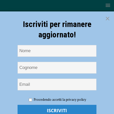
×
Iscriviti per rimanere
aggiornato!
HOME
NOTIZIE
ATTUALITÀ
La piacentina
Procedendo accetti la privacy policy
Australian converte la produzione e fabbrica mascherine: “Ostacolati
dalla burocrazia” – AUDIO