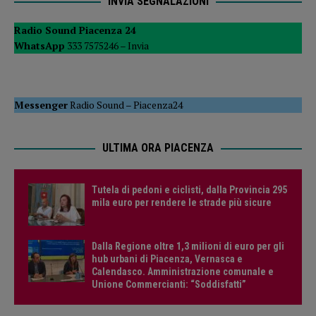
INVIA SEGNALAZIONI
Radio Sound Piacenza 24
WhatsApp
333 7575246 –
Invia
Messenger
Radio Sound
–
Piacenza24
ULTIMA ORA PIACENZA
Tutela di pedoni e ciclisti, dalla Provincia 295
mila euro per rendere le strade più sicure
Dalla Regione oltre 1,3 milioni di euro per gli
hub urbani di Piacenza, Vernasca e
Calendasco. Amministrazione comunale e
Unione Commercianti: “Soddisfatti”