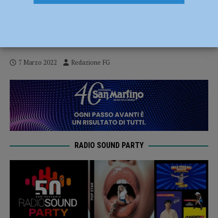
Banca di Piacenza, raccolti in pochi giorni
più di 20mila euro in favore della
comunità ucraina
7 Marzo 2022
Redazione FG
RADIO SOUND PARTY