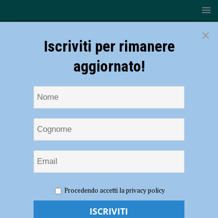
×
Iscriviti per rimanere
aggiornato!
HOME
NOTIZIE
ECONOMIA
Banca di Piacenza,
Procedendo accetti la privacy policy
raccolti in pochi giorni più di 20mila euro in favore della comunità
ucraina