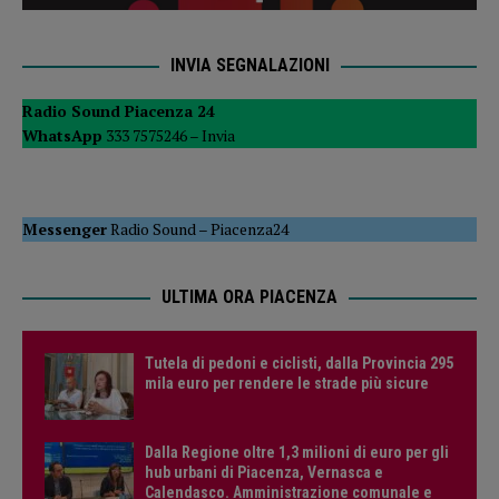
INVIA SEGNALAZIONI
Radio Sound Piacenza 24
WhatsApp
333 7575246 –
Invia
Messenger
Radio Sound
–
Piacenza24
ULTIMA ORA PIACENZA
Tutela di pedoni e ciclisti, dalla Provincia 295
mila euro per rendere le strade più sicure
Dalla Regione oltre 1,3 milioni di euro per gli
hub urbani di Piacenza, Vernasca e
Calendasco. Amministrazione comunale e