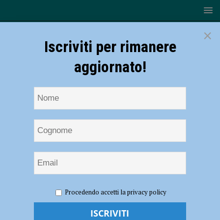
×
Iscriviti per rimanere
aggiornato!
HOME
NOTIZIE
SPORT
CALCIO
Tabbiani
Procedendo accetti la privacy policy
dopo Fiorenzuola-Piacenza: “Penalizzati da un rigore inesistente” –
AUDIO