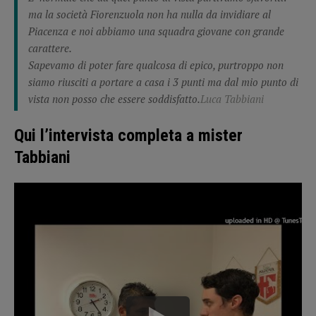
ma la società Fiorenzuola non ha nulla da invidiare al
Piacenza e noi abbiamo una squadra giovane con grande
carattere.
Sapevamo di poter fare qualcosa di epico, purtroppo non
siamo riusciti a portare a casa i 3 punti ma dal mio punto di
vista non posso che essere soddisfatto.
Luca Tabbiani
Qui l’intervista completa a mister
Tabbiani