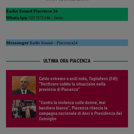
Radio Sound Piacenza 24
WhatsApp
333 7575246 –
Invia
Messenger
Radio Sound
–
Piacenza24
ULTIMA ORA PIACENZA
Caldo estremo e asili nido, Tagliaferri (FdI):
“Verificare subito la situazione nella
provincia di Piacenza”
“Contro la violenza sulle donne, mai
bandiera bianca”, Piacenza rilancia la
campagna nazionale di Anci e Presidenza del
Consiglio