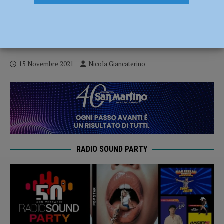
Tabbiani dopo Fiorenzuola-Piacenza:
“Penalizzati da un rigore inesistente” –
AUDIO
15 Novembre 2021
Nicola Giancaterino
RADIO SOUND PARTY