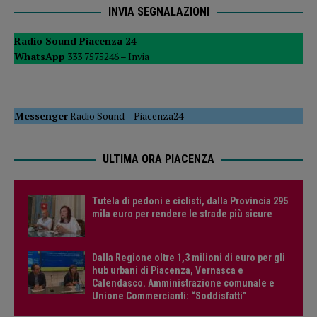
INVIA SEGNALAZIONI
Radio Sound Piacenza 24
WhatsApp
333 7575246 –
Invia
Messenger
Radio Sound
–
Piacenza24
ULTIMA ORA PIACENZA
Tutela di pedoni e ciclisti, dalla Provincia 295
mila euro per rendere le strade più sicure
Dalla Regione oltre 1,3 milioni di euro per gli
hub urbani di Piacenza, Vernasca e
Calendasco. Amministrazione comunale e
Unione Commercianti: “Soddisfatti”