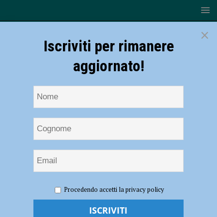
×
Iscriviti per rimanere
aggiornato!
HOME
NOTIZIE
ATTUALITÀ
Carta “Dedicata a Te”,
Procedendo accetti la privacy policy
anomalie nelle procedure del Comune? Lo chiede Gloria Zanardi di
Fratelli d’Italia su segnalazione di cittadini