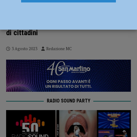
Carta “Dedicata a Te”, anomalie nelle
procedure del Comune? Lo chiede Gloria
Zanardi di Fratelli d’Italia su segnalazione
di cittadini
3 Agosto 2023
Redazione MC
RADIO SOUND PARTY