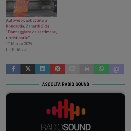
Autovelox abbattuto a
Roncaglia, Zanardi (Fdi):
“Danneggiato da settimane,
ripristinarlo”
17 Marzo 2025
In "Politica"
ASCOLTA RADIO SOUND