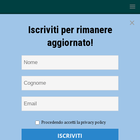
×
Iscriviti per rimanere
aggiornato!
HOME
NOTIZIE
POLITICA
Fiorenzuola,
Procedendo accetti la privacy policy
Cavedagna (FdI): “In Europa per tenere alto il tricolore”
Fiorenzuola, Cavedagna (FdI): “In Europa