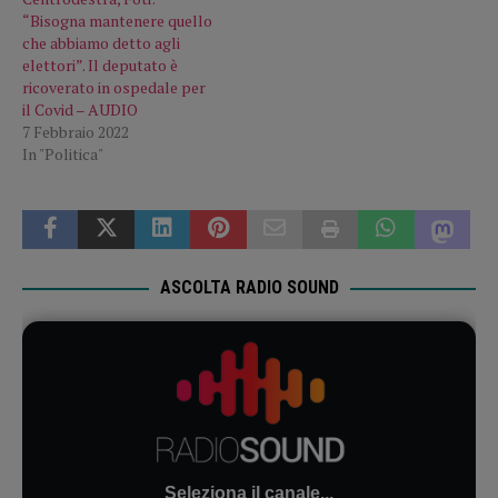
“Bisogna mantenere quello
che abbiamo detto agli
elettori”. Il deputato è
ricoverato in ospedale per
il Covid – AUDIO
7 Febbraio 2022
In "Politica"
ASCOLTA RADIO SOUND
Seleziona il canale...