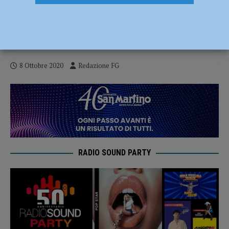
Dosi di cocaina camuffate da caramelle,
maxi operazione dei carabinieri e cinque
arresti
8 Ottobre 2020
Redazione FG
RADIO SOUND PARTY