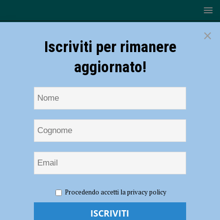
×
Iscriviti per rimanere
aggiornato!
HOME
NOTIZIE
CRONACA PIACENZA
Dosi di
Procedendo accetti la privacy policy
cocaina camuffate da caramelle, maxi operazione dei carabinieri e
cinque arresti