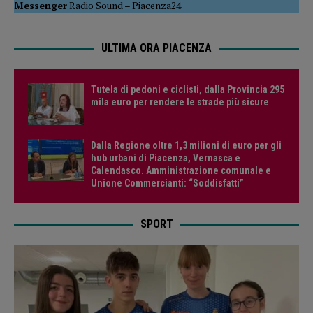
Messenger
Radio Sound
–
Piacenza24
ULTIMA ORA PIACENZA
Tutela di pedoni e ciclisti, dalla Provincia 295
mila euro per rendere le strade più sicure
Dalla Regione oltre 1,3 milioni di euro per gli
hub urbani di Piacenza, Vernasca e
Calendasco. Amministrazione comunale e
Unione Commercianti: “Soddisfatti”
SPORT