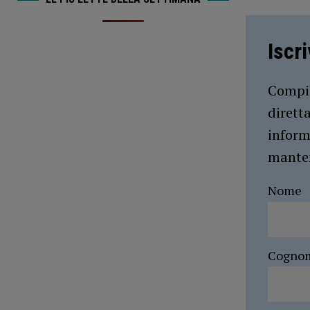
Iscr
Compil
dirett
inform
manten
Nome
Cogno