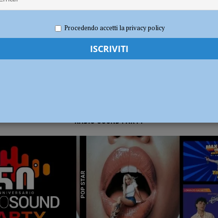
23
Redazione FG
Cronaca Piacenza
dI): “Verificare subito la situazione nella provincia di Piacenza”
POLITICA
Procedendo accetti la privacy policy
RADIO SOUND PARTY