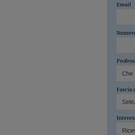
Email
Numer
Profes
Fascia 
Interes