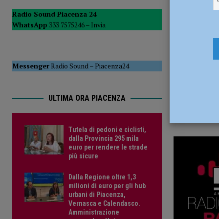
5 Aprile 20
POLITICA
Radio Sound Piacenza 24
WhatsApp
333 7575246 –
Invia
[ 5 Agosto 2026 ]
Caldo estremo e asili nido, Tagliaferri (F
Messenger
Radio Sound
–
Piacenza24
ULTIMA ORA PIACENZA
Tutela di pedoni e ciclisti,
dalla Provincia 295 mila
euro per rendere le strade
più sicure
Dalla Regione oltre 1,3
milioni di euro per gli hub
urbani di Piacenza,
Vernasca e Calendasco.
Amministrazione