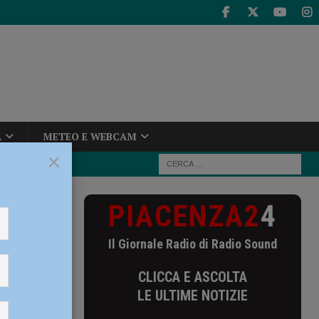
A
METEO E WEBCAM
×
PIACENZA2
4
uole, “puliti”
Il Giornale Radio di Radio Sound
liti”
CLICCA E ASCOLTA
LE ULTIME NOTIZIE