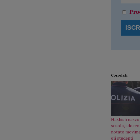
Pro
Correlati
Hashish nascos
scuola, i docen
notato movimen
gli studenti