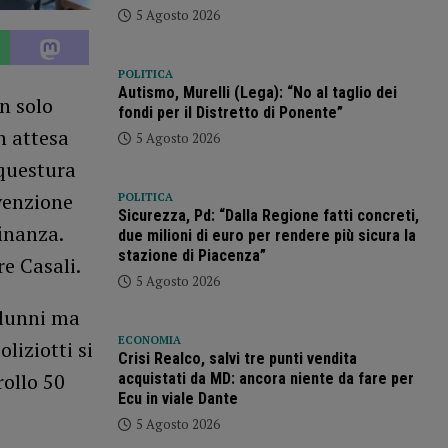
5 Agosto 2026
POLITICA
Autismo, Murelli (Lega): “No al taglio dei
n solo
fondi per il Distretto di Ponente”
n attesa
5 Agosto 2026
 questura
venzione
POLITICA
Sicurezza, Pd: “Dalla Regione fatti concreti,
finanza.
due milioni di euro per rendere più sicura la
stazione di Piacenza”
re Casali.
5 Agosto 2026
 alunni ma
ECONOMIA
liziotti si
Crisi Realco, salvi tre punti vendita
rollo 50
acquistati da MD: ancora niente da fare per
Ecu in viale Dante
5 Agosto 2026