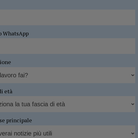
o WhatsApp
sione
di età
se principale