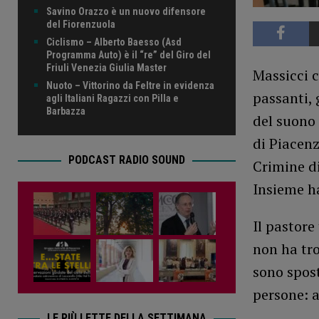
Savino Orazzo è un nuovo difensore
del Fiorenzuola
Ciclismo – Alberto Baesso (Asd
Programma Auto) è il “re” del Giro del
Friuli Venezia Giulia Master
Massicci c
Nuoto – Vittorino da Feltre in evidenza
passanti, 
agli Italiani Ragazzi con Pilla e
Barbazza
del suono 
di Piacenz
PODCAST RADIO SOUND
Crimine di
Insieme ha
Il pastore
non ha tro
sono spost
persone: a
LE PIÙ LETTE DELLA SETTIMANA