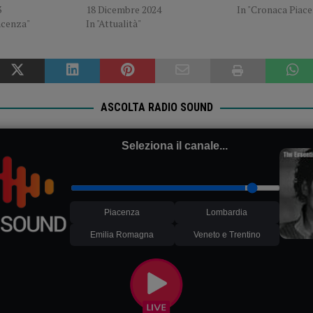
3
18 Dicembre 2024
In "Cronaca Piac
acenza"
In "Attualità"
ASCOLTA RADIO SOUND
Seleziona il canale...
Piacenza
Lombardia
Emilia Romagna
Veneto e Trentino