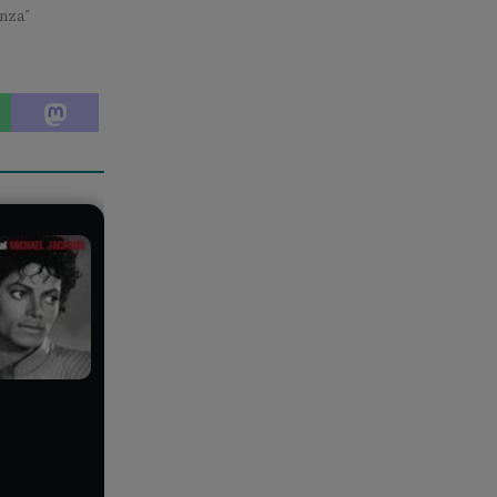
enza"