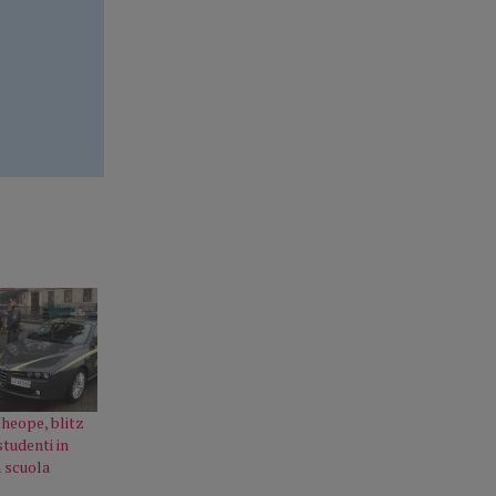
Cheope, blitz
studenti in
a scuola