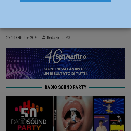
Coronavirus, Ausl: “Crescita importante
dei contagi, sospese le visite dei familiari
in ospedale” – AUDIO
14 Ottobre 2020
Redazione FG
RADIO SOUND PARTY