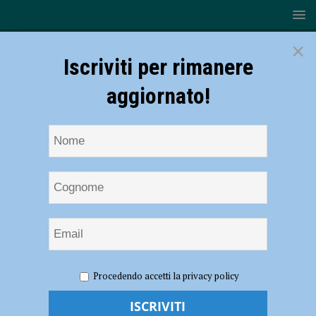
×
Iscriviti per rimanere
aggiornato!
HOME
NOTIZIE
CRONACA PIACENZA
Procedendo accetti la privacy policy
Coronavirus, Ausl: “Crescita importante dei contagi, sospese le visite
dei familiari in ospedale” – AUDIO