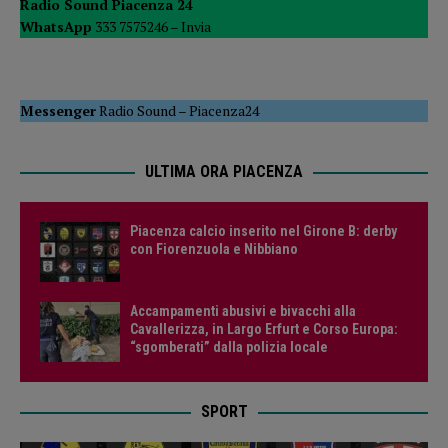
Radio Sound Piacenza 24
WhatsApp
333 7575246 –
Invia
Messenger
Radio Sound
–
Piacenza24
ULTIMA ORA PIACENZA
Piacenza calcio inserito nel Girone B: derby
con Fiorenzuola e Nibbiano
Accampamenti abusivi e bivacchi alla
Cavallerizza, in Largo Erfurt e Corso Europa:
“sgomberati” dalla polizia locale
SPORT