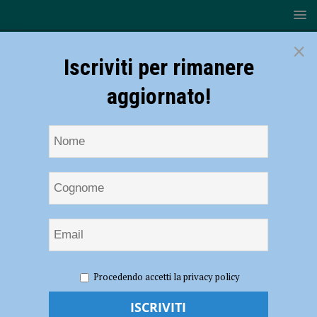
×
Iscriviti per rimanere
aggiornato!
HOME
NOTIZIE
ATTUALITÀ
Attività di emergenza,
Procedendo accetti la privacy policy
la Croce Rossa piacentina forma 24 nuovi volontari
Attività di emergenza, la Croce Rossa