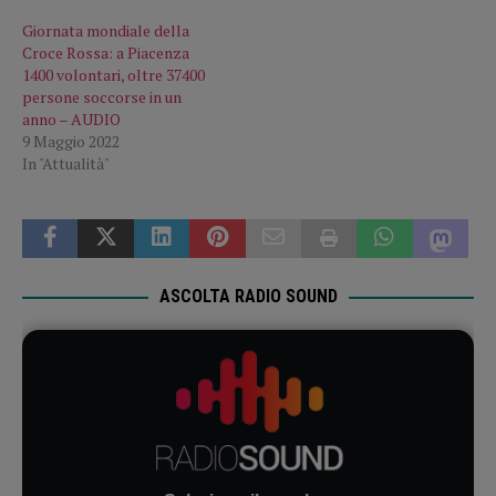
Giornata mondiale della
Croce Rossa: a Piacenza
1400 volontari, oltre 37400
persone soccorse in un
anno – AUDIO
9 Maggio 2022
In "Attualità"
ASCOLTA RADIO SOUND