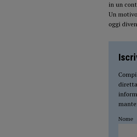
in un cont
Un motivo 
oggi diven
Iscr
Compil
dirett
inform
manten
Nome