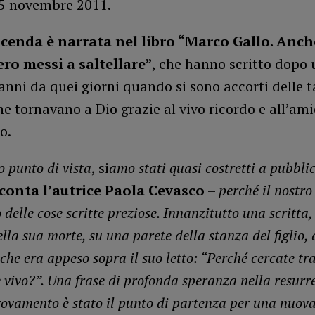
l 5 novembre 2011.
icenda è narrata nel libro “Marco Gallo. Anche
ero messi a saltellare”
, che hanno scritto dopo 
anni da quei giorni quando si sono accorti delle 
e tornavano a Dio grazie al vivo ricordo e all’ami
io.
o punto di vista
, si
amo stati quasi costretti a pubbli
conta l’autrice Paola Cevasco
–
perché il nostro
 delle cose scritte preziose. Innanzitutto una scritta,
ella sua morte, su una parete della stanza del figlio,
 che era appeso sopra il suo letto: “Perché cercate tra
 vivo?”. Una frase di profonda speranza nella resurr
rovamento è stato il punto di partenza per una nuova