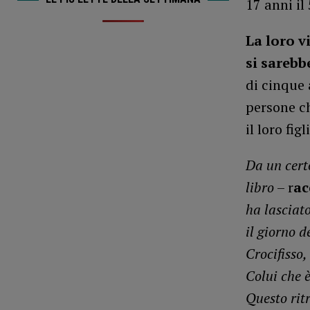
17 anni i
La loro v
si sarebb
di cinque 
persone ch
il loro figl
Da un cert
libro
– r
ac
ha lasciato
il giorno d
Crocifisso,
Colui che è
Questo rit