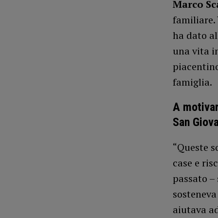
Marco S
familiare.
ha dato al
una vita 
piacentino
famiglia.
A motivar
San Giov
“Queste so
case e ris
passato – 
sosteneva 
aiutava ad