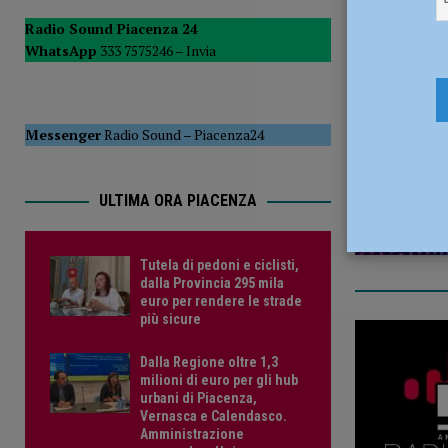
POLITICA
Radio Sound Piacenza 24
WhatsApp
333 7575246 –
Invia
[ 5 Agosto 2026 ]
Caldo estremo e asili nido, Tagliaferri (F
19 Aprile 2
Messenger
Radio Sound
–
Piacenza24
ULTIMA ORA PIACENZA
Tutela di pedoni e ciclisti,
dalla Provincia 295 mila
euro per rendere le strade
più sicure
Dalla Regione oltre 1,3
milioni di euro per gli hub
urbani di Piacenza,
Vernasca e Calendasco.
Amministrazione