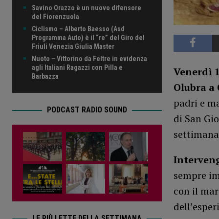
Savino Orazzo è un nuovo difensore
del Fiorenzuola
Ciclismo – Alberto Baesso (Asd
Programma Auto) è il “re” del Giro del
Friuli Venezia Giulia Master
Nuoto – Vittorino da Feltre in evidenza
agli Italiani Ragazzi con Pilla e
Venerdì 1
Barbazza
Olubra a 
padri e ma
PODCAST RADIO SOUND
di San Gio
settimanal
Interven
sempre im
con il mar
dell’esper
LE PIÙ LETTE DELLA SETTIMANA