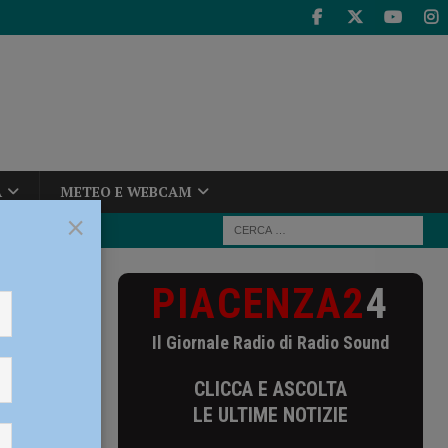
A
METEO E WEBCAM
×
PIACENZA2
4
o a Castel San
Il Giornale Radio di Radio Sound
el San
CLICCA E ASCOLTA
o: “Ci
LE ULTIME NOTIZIE