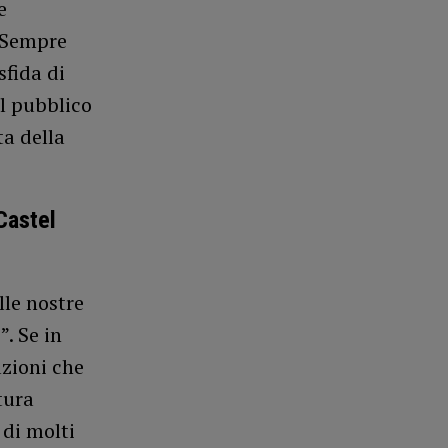
e
e Sempre
sfida di
l pubblico
ta della
Castel
lle nostre
. Se in
azioni che
tura
 di molti