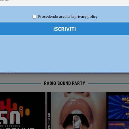
dI): “Verificare subito la situazione nella provincia di Piacenza”
POLITICA
024
Redazione MC
Eventi a Piacenza
Procedendo accetti la privacy policy
RADIO SOUND PARTY