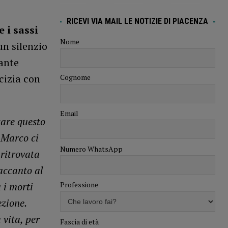
RICEVI VIA MAIL LE NOTIZIE DI PIACENZA
 i sassi
Nome
un silenzio
tante
cizia con
Cognome
Email
care questo
 Marco ci
Numero WhatsApp
 ritrovata
 accanto al
Professione
 i morti
ezione.
 vita, per
Fascia di età