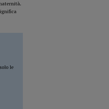
maternità.
ignifica
solo le