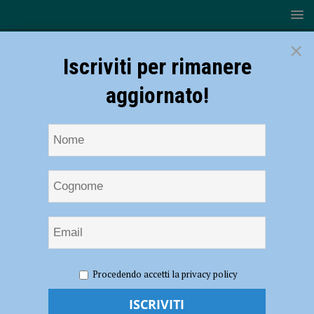
×
Iscriviti per rimanere
aggiornato!
HOME
NOTIZIE
SPORT
CALCIO
È clima
Procedendo accetti la privacy policy
derby! Scazzola: “Ci sarà grande rispetto”, Tabbiani: “In palio punti
pesanti” – AUDIO