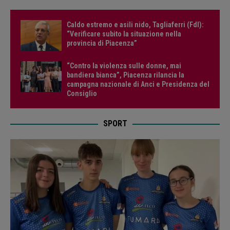
Caldo estremo e asili nido, Tagliaferri (FdI):
“Verificare subito la situazione nella
provincia di Piacenza”
“Contro la violenza sulle donne, mai
bandiera bianca”, Piacenza rilancia la
campagna nazionale di Anci e Presidenza del
Consiglio
SPORT