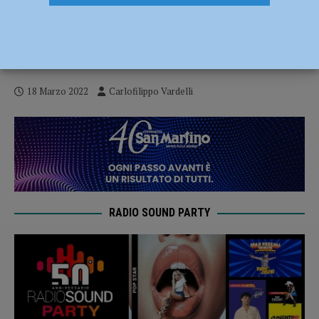
È clima derby! Scazzola: “Ci sarà grande
rispetto”, Tabbiani: “In palio punti
pesanti” – AUDIO
18 Marzo 2022
Carlofilippo Vardelli
RADIO SOUND PARTY