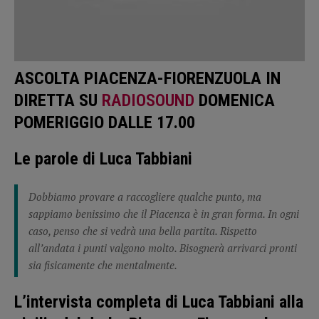
ASCOLTA PIACENZA-FIORENZUOLA IN
DIRETTA SU
RADIOSOUND
DOMENICA
POMERIGGIO DALLE 17.00
Le parole di Luca Tabbiani
Dobbiamo provare a raccogliere qualche punto, ma
sappiamo benissimo che il Piacenza è in gran forma. In ogni
caso, penso che si vedrà una bella partita. Rispetto
all’andata i punti valgono molto. Bisognerà arrivarci pronti
sia fisicamente che mentalmente.
L’intervista completa di Luca Tabbiani alla