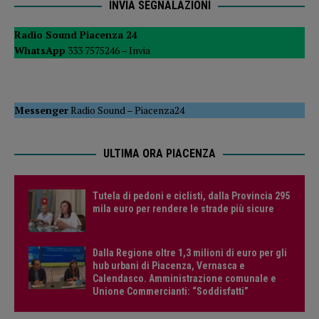
INVIA SEGNALAZIONI
Radio Sound Piacenza 24
WhatsApp
333 7575246 –
Invia
Messenger
Radio Sound
–
Piacenza24
ULTIMA ORA PIACENZA
Tutela di pedoni e ciclisti, dalla Provincia 295
mila euro per rendere le strade più sicure
Dalla Regione oltre 1,3 milioni di euro per gli
hub urbani di Piacenza, Vernasca e
Calendasco. Amministrazione comunale e
Unione Commercianti: “Soddisfatti”