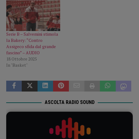
Serie B – Salvemini stimola
la Bakery: “Contro
Assigeco sfida dal grande
fascino” – AUDIO
18 Ottobre 2025
In "Basket"
ASCOLTA RADIO SOUND