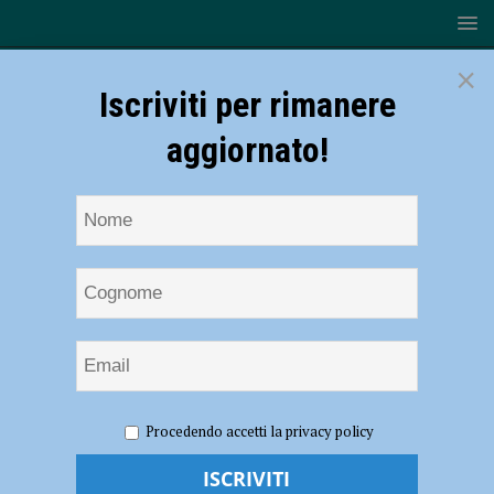
×
Iscriviti per rimanere
aggiornato!
HOME
NOTIZIE
SPORT
BASKET
Esordio con
Procedendo accetti la privacy policy
il botto per la Bakery, è biancorossa la vittoria all’overtime
Esordio con il botto per la Bakery, è