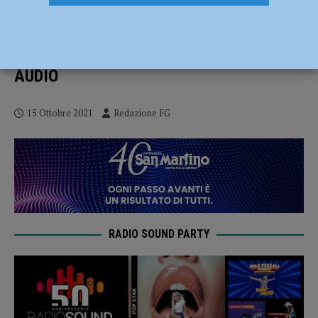
File davanti alle farmacie per eseguire il
tampone, Federfarma: “Prenotazioni
raddoppiate, per ora scorte sufficienti” –
AUDIO
15 Ottobre 2021
Redazione FG
RADIO SOUND PARTY