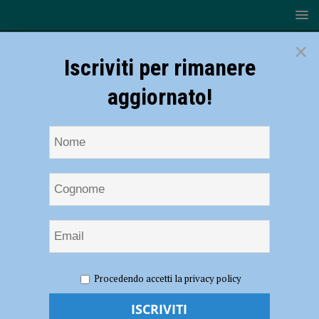
×
Iscriviti per rimanere
aggiornato!
HOME
NOTIZIE
ATTUALITÀ
File davanti alle
Procedendo accetti la privacy policy
farmacie per eseguire il tampone, Federfarma: “Prenotazioni
raddoppiate, per ora scorte sufficienti” – AUDIO