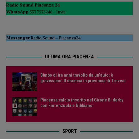
Radio Sound Piacenza 24
WhatsApp
333 7575246 –
Invia
Messenger
Radio Sound
–
Piacenza24
ULTIMA ORA PIACENZA
Bimbo di tre anni travolto da un’auto: è
gravissimo. Il dramma in provincia di Treviso
Piacenza calcio inserito nel Girone B: derby
con Fiorenzuola e Nibbiano
SPORT