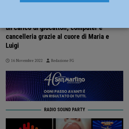
Festeggiano il 50esimo anniversario di
nozze raccogliendo fondi per Pediatria:
un carico di giocattoli, computer e
cancelleria grazie al cuore di Maria e
Luigi
16 Novembre 2022
Redazione FG
RADIO SOUND PARTY