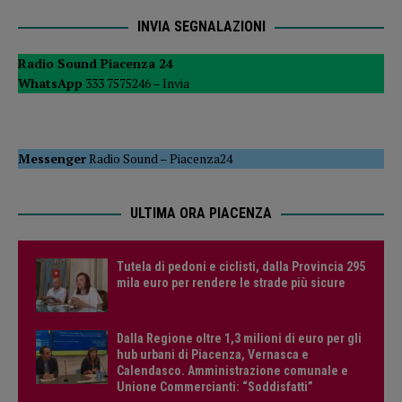
INVIA SEGNALAZIONI
Radio Sound Piacenza 24
WhatsApp
333 7575246 –
Invia
Messenger
Radio Sound
–
Piacenza24
ULTIMA ORA PIACENZA
Tutela di pedoni e ciclisti, dalla Provincia 295
mila euro per rendere le strade più sicure
Dalla Regione oltre 1,3 milioni di euro per gli
hub urbani di Piacenza, Vernasca e
Calendasco. Amministrazione comunale e
Unione Commercianti: “Soddisfatti”