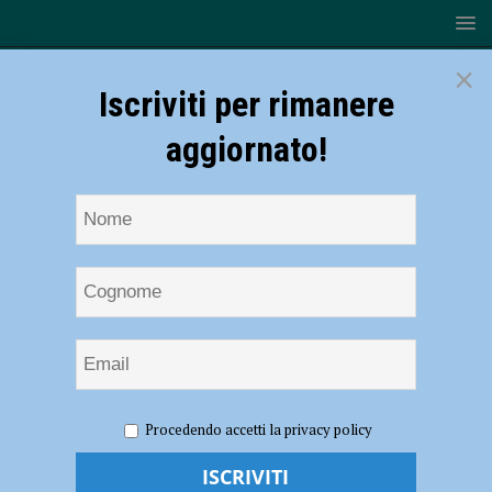
×
Iscriviti per rimanere
aggiornato!
HOME
NOTIZIE
ATTUALITÀ
Festeggiano il
Procedendo accetti la privacy policy
50esimo anniversario di nozze raccogliendo fondi per Pediatria: un
carico di giocattoli, computer e cancelleria grazie al cuore di Maria e
Luigi