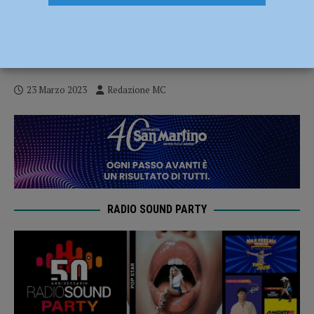
Festival dell’Anolino 2023 a Fiorenzuola
dal 24 al 26 marzo. Minari: “Occasione
unica per l’identità della città” – AUDIO
23 Marzo 2023
Redazione MC
RADIO SOUND PARTY