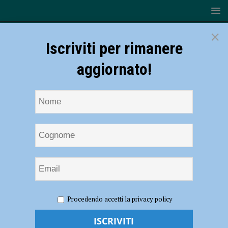
×
Iscriviti per rimanere
aggiornato!
HOME
NOTIZIE
EVENTI A PIACENZA
Festival
Procedendo accetti la privacy policy
dell’Anolino 2023 a Fiorenzuola dal 24 al 26 marzo. Minari: “Occasione
unica per l’identità della città” – AUDIO