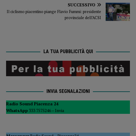
SUCCESSIVO
Il ciclismo piacentino piange Flavio Fummi: presidente
provinciale dell’ACSI
LA TUA PUBBLICITÀ QUI
INVIA SEGNALAZIONI
Radio Sound Piacenza 24
WhatsApp
333 7575246 –
Invia
Messenger
Radio Sound
–
Piacenza24