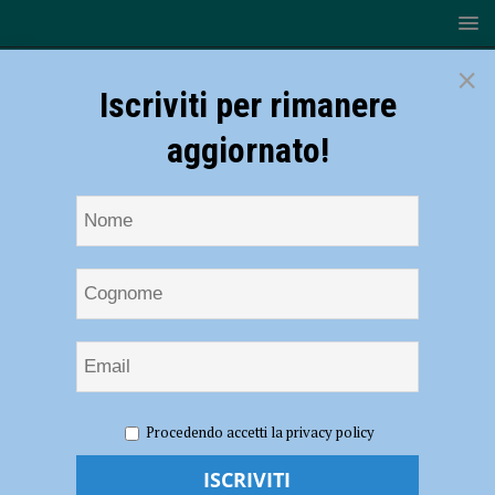
×
Iscriviti per rimanere
aggiornato!
HOME
NOTIZIE
SPORT
Gas Sales Piacenza, ecco
Procedendo accetti la privacy policy
Brizard e Lagumdzija: “Felici di essere in biancorosso”
Gas Sales Piacenza, ecco Brizard e