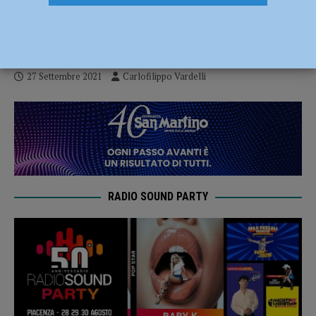
Lagumdzija: “Felici di essere in
biancorosso”
27 Settembre 2021
Carlofilippo Vardelli
RADIO SOUND PARTY