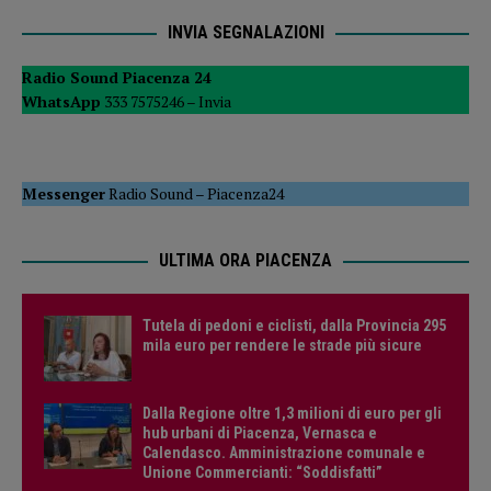
INVIA SEGNALAZIONI
Radio Sound Piacenza 24
WhatsApp
333 7575246 –
Invia
Messenger
Radio Sound
–
Piacenza24
ULTIMA ORA PIACENZA
Tutela di pedoni e ciclisti, dalla Provincia 295
mila euro per rendere le strade più sicure
Dalla Regione oltre 1,3 milioni di euro per gli
hub urbani di Piacenza, Vernasca e
Calendasco. Amministrazione comunale e
Unione Commercianti: “Soddisfatti”