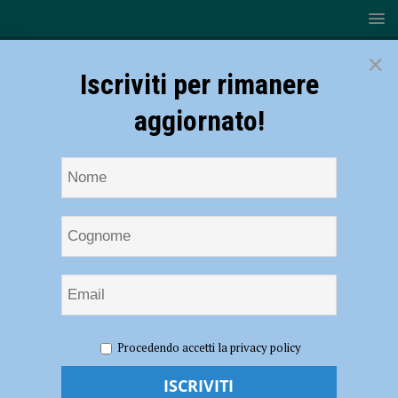
×
Iscriviti per rimanere
aggiornato!
HOME
NOTIZIE
ATTUALITÀ
Il fumetto contro il
Procedendo accetti la privacy policy
cyberbullismo dei giovani studenti della Faustini Frank Nicolini: “Le
violenze morali e fisiche offendono la nostra libertà”