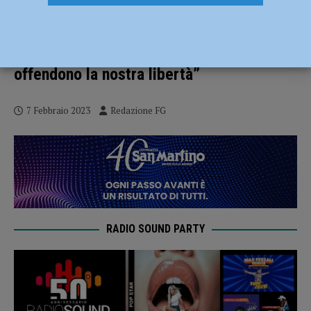
Il fumetto contro il cyberbullismo dei
giovani studenti della Faustini Frank
Nicolini: “Le violenze morali e fisiche
offendono la nostra libertà”
7 Febbraio 2023
Redazione FG
RADIO SOUND PARTY