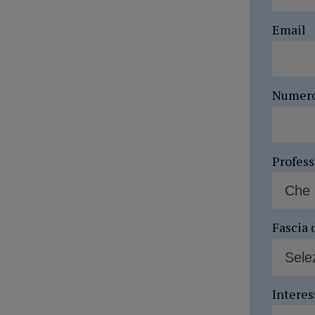
Email
Numer
Profes
Fascia 
Interes