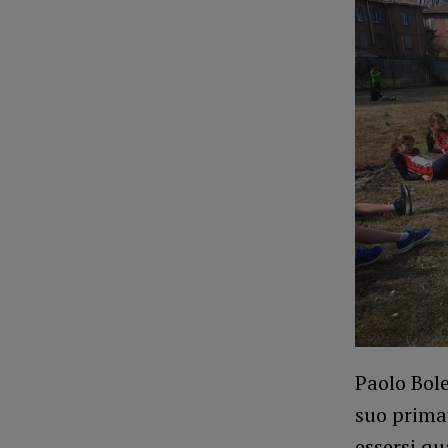
Paolo Bole
suo primat
essersi qu