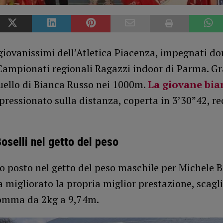
 giovanissimi dell’Atletica Piacenza, impegnati d
Campionati regionali Ragazzi indoor di Parma. G
uello di Bianca Russo nei 1000m.
La giovane bia
ressionato sulla distanza, coperta in 3’30”42, r
.
oselli nel getto del peso
o posto nel getto del peso maschile per Michele Bo
 migliorato la propria miglior prestazione, scagl
gomma da 2kg a 9,74m.