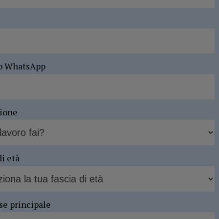
o WhatsApp
sione
di età
se principale