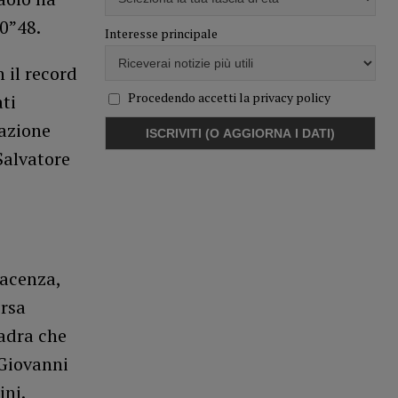
0”48.
Interesse principale
 il record
Procedendo accetti la privacy policy
ti
gazione
Salvatore
iacenza,
orsa
uadra che
 Giovanni
ini.