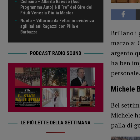
Ciclismo – Alberto Baesso (Asd
Programma Auto) è il “re” del Giro del
Friuli Venezia Giulia Master
Nuoto – Vittorino da Feltre in evidenza
agli Italiani Ragazzi con Pilla e
Brillano i
Barbazza
marzo ai 
argento q
PODCAST RADIO SOUND
ha ben imp
personale
Michele B
Bel settim
Michele ha
LE PIÙ LETTE DELLA SETTIMANA
palla di 