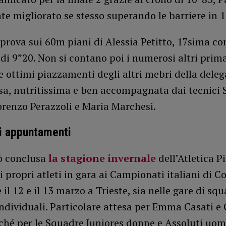
 migliorato se stesso superando le barriere in 1
prova sui 60m piani di Alessia Petitto, 17sima con
di 9”20. Non si contano poi i numerosi altri prima
e ottimi piazzamenti degli altri mebri della dele
sa, nutritissima e ben accompagnata dai tecnici 
orenzo Perazzoli e Maria Marchesi.
i appuntamenti
ò conclusa
la stagione invernale
dell’Atletica P
i propri atleti in gara ai Campionati italiani di C
il 12 e il 13 marzo a Trieste, sia nelle gare di sq
individuali. Particolare attesa per Emma Casati e
ché per le Squadre Juniores donne e Assoluti uom