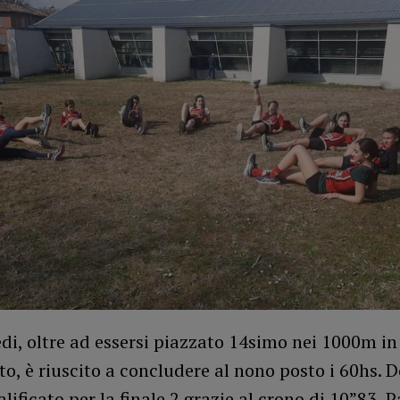
di, oltre ad essersi piazzato 14simo nei 1000m in
o, è riuscito a concludere al nono posto i 60hs. 
alificato per la finale 2 grazie al crono di 10”83, 