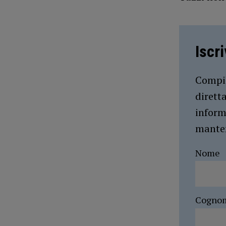
Iscr
Compil
dirett
inform
manten
Nome
Cogno