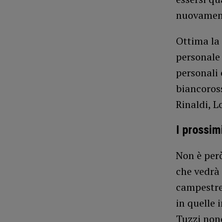
nuovamente
Ottima la 
personale 
personali 
biancoros
Rinaldi, L
I prossim
Non è per
che vedrà 
campestre 
in quelle 
Tuzzi non