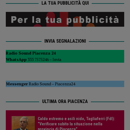
LA TUA PUBBLICITÀ QUI
INVIA SEGNALAZIONI
Radio Sound Piacenza 24
WhatsApp
333 7575246 –
Invia
Messenger
Radio Sound
–
Piacenza24
ULTIMA ORA PIACENZA
Caldo estremo e asili nido, Tagliaferri (FdI):
“Verificare subito la situazione nella
provincia di Piacenza”