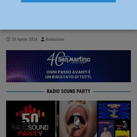
Lega Navale Italiana di Piacenza, la storia
di Adriatica attracca in città lunedi 22
aprile
20 Aprile 2024
Redazione
RADIO SOUND PARTY