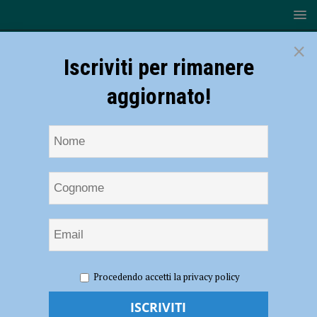
×
Iscriviti per rimanere
aggiornato!
HOME
NOTIZIE
EVENTI A PIACENZA
Lega
Procedendo accetti la privacy policy
Navale Italiana di Piacenza, la storia di Adriatica attracca in città lunedi
22 aprile