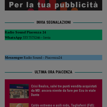
INVIA SEGNALAZIONI
Radio Sound Piacenza 24
WhatsApp
333 7575246 –
Invia
Messenger
Radio Sound
–
Piacenza24
ULTIMA ORA PIACENZA
Crisi Realco, salvi tre punti vendita acquistati
da MD: ancora niente da fare per Ecu in viale
Dante
Caldo estremo e asili nido, Tagliaferri (FdI):