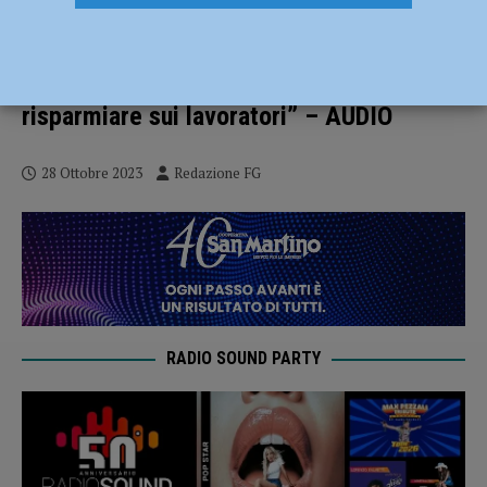
Leroy Merlin, parlano i Si Cobas:
“Sindacato incolpevole e magazzino
efficiente, la verità è che l’azienda vuole
risparmiare sui lavoratori” – AUDIO
28 Ottobre 2023
Redazione FG
RADIO SOUND PARTY