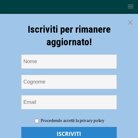
×
Iscriviti per rimanere
aggiornato!
HOME
NOTIZIE
ECONOMIA
Leroy Merlin, parlano i
Procedendo accetti la privacy policy
Si Cobas: “Sindacato incolpevole e magazzino efficiente, la verità è
che l’azienda vuole risparmiare sui lavoratori” – AUDIO