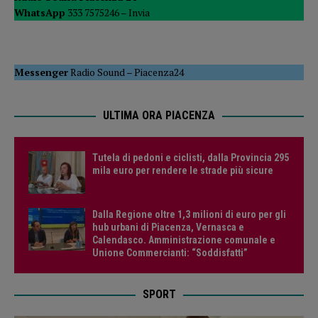
WhatsApp
333 7575246 –
Invia
Messenger
Radio Sound
–
Piacenza24
ULTIMA ORA PIACENZA
Tutela di pedoni e ciclisti, dalla Provincia 295
mila euro per rendere le strade più sicure
Dalla Regione oltre 1,3 milioni di euro per gli
hub urbani di Piacenza, Vernasca e
Calendasco. Amministrazione comunale e
Unione Commercianti: “Soddisfatti”
SPORT