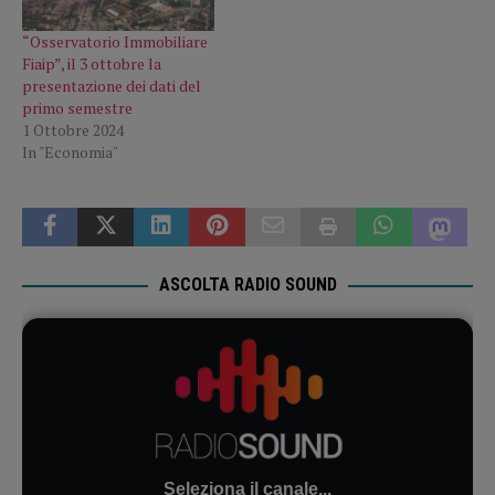
“Osservatorio Immobiliare
Fiaip”, il 3 ottobre la
presentazione dei dati del
primo semestre
1 Ottobre 2024
In "Economia"
ASCOLTA RADIO SOUND
Seleziona il canale...