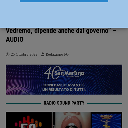
Mercato immobiliare, segnali di ripresa
nel 2021: “I piacentini sono tornati a
investire nel mattone? Il futuro?
Vedremo, dipende anche dal governo” –
AUDIO
25 Ottobre 2022
Redazione FG
RADIO SOUND PARTY