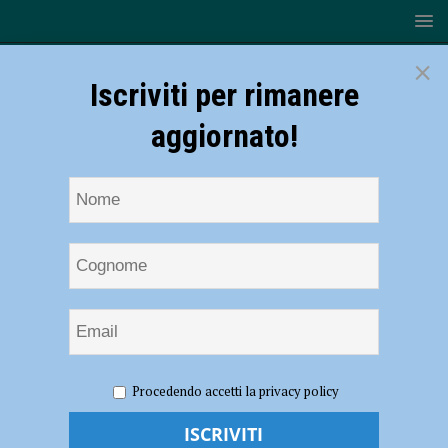
×
Iscriviti per rimanere
aggiornato!
HOME
NOTIZIE
ECONOMIA
Mercato immobiliare,
Procedendo accetti la privacy policy
segnali di ripresa nel 2021: “I piacentini sono tornati a investire nel
mattone? Il futuro? Vedremo, dipende anche dal governo” – AUDIO