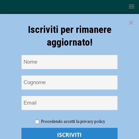
×
Iscriviti per rimanere
aggiornato!
HOME
NOTIZIE
CRONACA PIACENZA
Smantellata
Procedendo accetti la privacy policy
l’organizzazione del “metodo georgiano”: 62 misure cautelari. Furti
anche a Piacenza