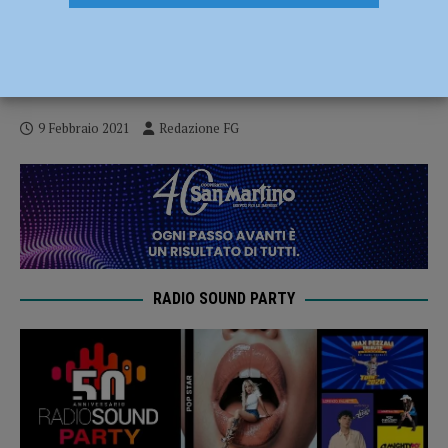
Smantellata l’organizzazione del “metodo
georgiano”: 62 misure cautelari. Furti
anche a Piacenza
9 Febbraio 2021
Redazione FG
RADIO SOUND PARTY