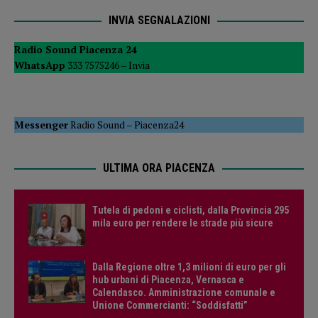
INVIA SEGNALAZIONI
Radio Sound Piacenza 24
WhatsApp
333 7575246 –
Invia
Messenger
Radio Sound
–
Piacenza24
ULTIMA ORA PIACENZA
Tutela di pedoni e ciclisti, dalla Provincia 295
mila euro per rendere le strade più sicure
Dalla Regione oltre 1,3 milioni di euro per gli
hub urbani di Piacenza, Vernasca e
Calendasco. Amministrazione comunale e
Unione Commercianti: “Soddisfatti”