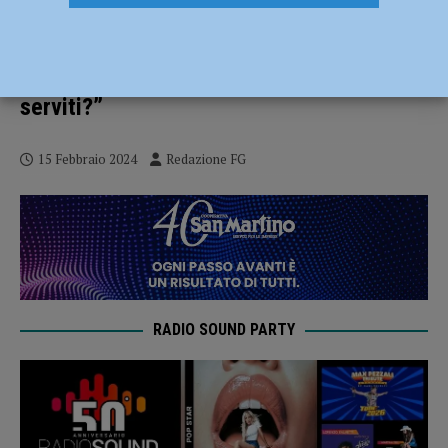
I giovani migranti del Petit Hotel a Rete 4:
“Niente integrazione, tanta droga”. Soresi
(FdI): “Stanziati 86 mila euro, a cosa sono
serviti?”
15 Febbraio 2024
Redazione FG
RADIO SOUND PARTY