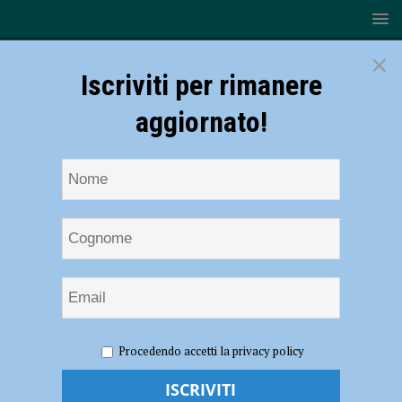
×
Iscriviti per rimanere
aggiornato!
HOME
NOTIZIE
POLITICA
I giovani migranti del
Procedendo accetti la privacy policy
Petit Hotel a Rete 4: “Niente integrazione, tanta droga”. Soresi (FdI):
“Stanziati 86 mila euro, a cosa sono serviti?”