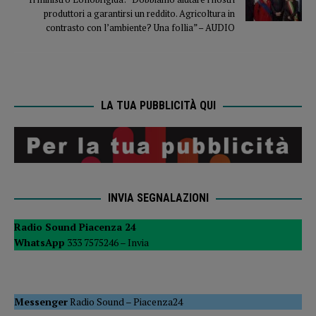
produttori a garantirsi un reddito. Agricoltura in
contrasto con l’ambiente? Una follia” – AUDIO
LA TUA PUBBLICITÀ QUI
INVIA SEGNALAZIONI
Radio Sound Piacenza 24
WhatsApp
333 7575246 –
Invia
Messenger
Radio Sound
–
Piacenza24