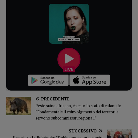
PRECEDENTE
Peste suina africana, chiesto lo stato di calamità:
“Fondamentale il coinvolgimento dei territori e
servono subcommissari regionali”
SUCCESSIVO
Il ministro Lollobrigida: “Dobbiamo aiutare i nostri