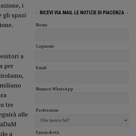
azione, i
RICEVI VIA MAIL LE NOTIZIE DI PIACENZA
 gli spazi
zione.
Nome
Cognome
enitori a
a per
Email
Girolamo,
Emiliano
Numero WhatsApp
ara
u tre
Professione
eguirà alle
 TaDaM
Fascia di età
olo a