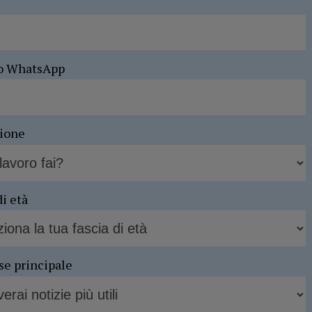
o WhatsApp
sione
di età
se principale