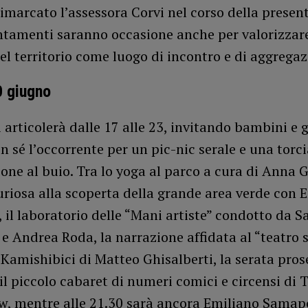
marcato l’assessora Corvi nel corso della present
tamenti saranno occasione anche per valorizzare
el territorio come luogo di incontro e di aggrega
0 giugno
i articolerà dalle 17 alle 23, invitando bambini e g
n sé l’occorrente per un pic-nic serale e una torci
ione al buio. Tra lo yoga al parco a cura di Anna 
curiosa alla scoperta della grande area verde con 
il laboratorio delle “Mani artiste” condotto da S
 e Andrea Roda, la narrazione affidata al “teatro s
 Kamishibici di Matteo Ghisalberti, la serata pros
il piccolo cabaret di numeri comici e circensi di
ow, mentre alle 21.30 sarà ancora Emiliano Samap