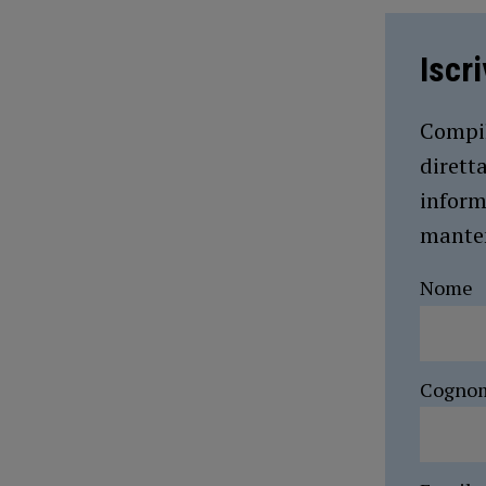
Iscr
Compil
dirett
inform
manten
Nome
Cogno