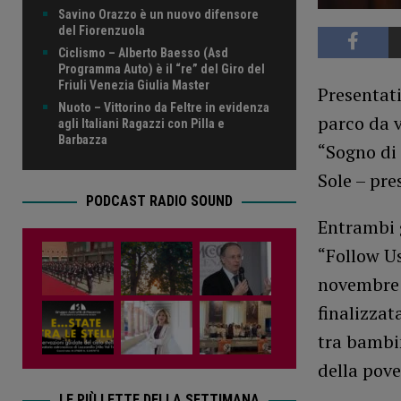
Savino Orazzo è un nuovo difensore
del Fiorenzuola
Ciclismo – Alberto Baesso (Asd
Programma Auto) è il “re” del Giro del
Friuli Venezia Giulia Master
Presentat
Nuoto – Vittorino da Feltre in evidenza
parco da v
agli Italiani Ragazzi con Pilla e
Barbazza
“Sogno di 
Sole – pre
PODCAST RADIO SOUND
Entrambi g
“Follow Us
novembre 2
finalizzat
tra bambin
della pove
LE PIÙ LETTE DELLA SETTIMANA