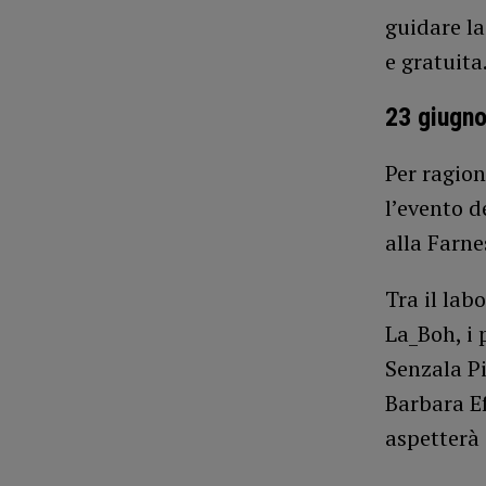
guidare la
e gratuita
23 giugn
Per ragion
l’evento d
alla Farne
Tra il lab
La_Boh, i 
Senzala Pi
Barbara Ef
aspetterà 