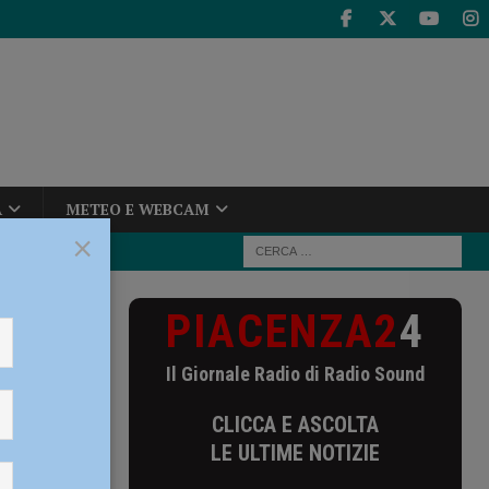
A
METEO E WEBCAM
×
PIACENZA2
4
ni del Sole due
Il Giornale Radio di Radio Sound
ole due
CLICCA E ASCOLTA
LE ULTIME NOTIZIE