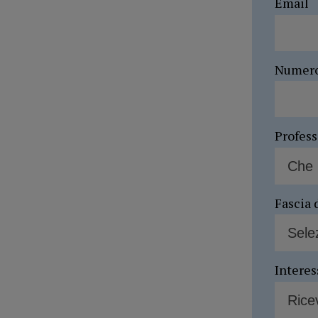
Email
Numer
Profes
Fascia 
Interes