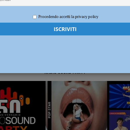
023
Redazione MC
Eventi a Piacenza
dI): “Verificare subito la situazione nella provincia di Piacenza”
POLITICA
Procedendo accetti la privacy policy
RADIO SOUND PARTY