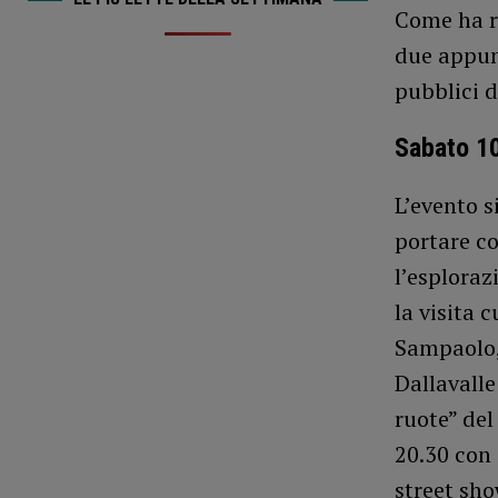
Come ha ri
due appun
pubblici d
Sabato 1
L’evento s
portare co
l’esploraz
la visita 
Sampaolo, 
Dallavalle
ruote” del
20.30 con 
street sh