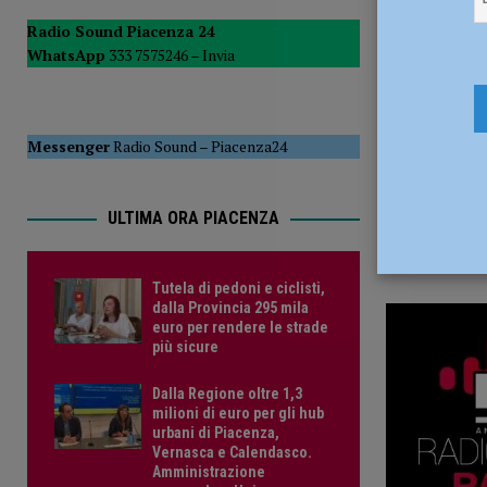
7 Giugno 2
POLITICA
Radio Sound Piacenza 24
WhatsApp
333 7575246 –
Invia
[ 5 Agosto 2026 ]
Caldo estremo e asili nido, Tagliaferri (F
Messenger
Radio Sound
–
Piacenza24
ULTIMA ORA PIACENZA
Tutela di pedoni e ciclisti,
dalla Provincia 295 mila
euro per rendere le strade
più sicure
Dalla Regione oltre 1,3
milioni di euro per gli hub
urbani di Piacenza,
Vernasca e Calendasco.
Amministrazione