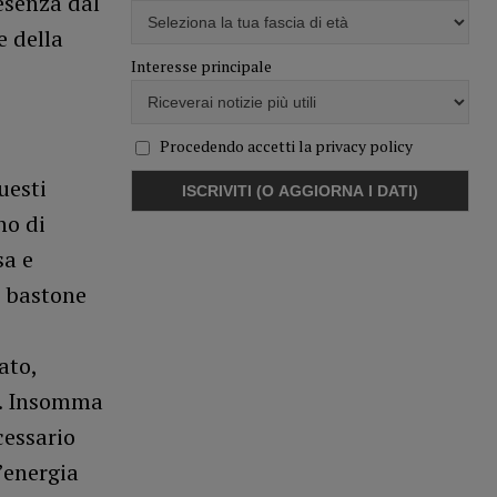
resenza dal
e della
Interesse principale
Procedendo accetti la privacy policy
uesti
no di
sa e
l bastone
ato,
a. Insomma
cessario
’energia