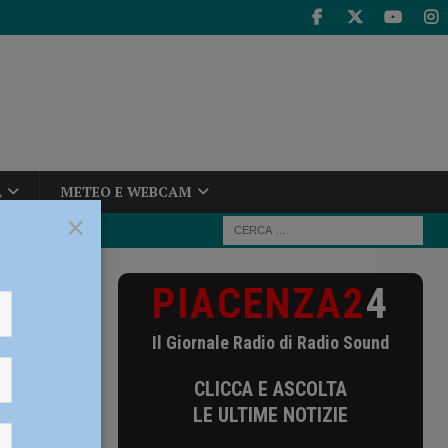
A
METEO E WEBCAM
×
PIACENZA2
4
are lo
Il Giornale Radio di Radio Sound
i
CLICCA E ASCOLTA
a big
LE ULTIME NOTIZIE