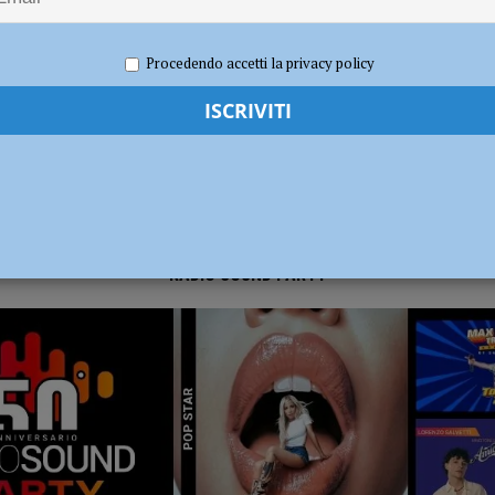
re 2022
Andrea Crosali
Notizie
dI): “Verificare subito la situazione nella provincia di Piacenza”
POLITICA
Procedendo accetti la privacy policy
RADIO SOUND PARTY