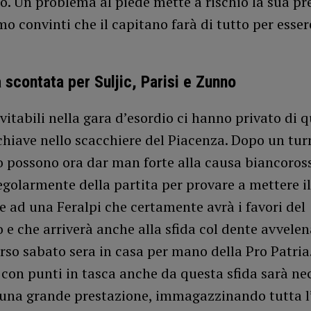
llo. Un problema al piede mette a rischio la sua p
mo convinti che il capitano farà di tutto per esser
a scontata per Suljic, Parisi e Zunno
evitabili nella gara d’esordio ci hanno privato di q
chiave nello scacchiere del Piacenza. Dopo un tur
o possono ora dar man forte alla causa biancoros
golarmente della partita per provare a mettere i
te ad una Feralpi che certamente avrà i favori del
 e che arriverà anche alla sfida col dente avvelen
rso sabato sera in casa per mano della Pro Patri
 con punti in tasca anche da questa sfida sarà ne
 una grande prestazione, immagazzinando tutta l