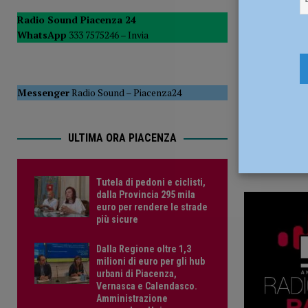
12 Settemb
POLITICA
Radio Sound Piacenza 24
WhatsApp
333 7575246 –
Invia
[ 5 Agosto 2026 ]
Caldo estremo e asili nido, Tagliaferri (F
Messenger
Radio Sound
–
Piacenza24
ULTIMA ORA PIACENZA
Tutela di pedoni e ciclisti,
dalla Provincia 295 mila
euro per rendere le strade
più sicure
Dalla Regione oltre 1,3
milioni di euro per gli hub
urbani di Piacenza,
Vernasca e Calendasco.
Amministrazione