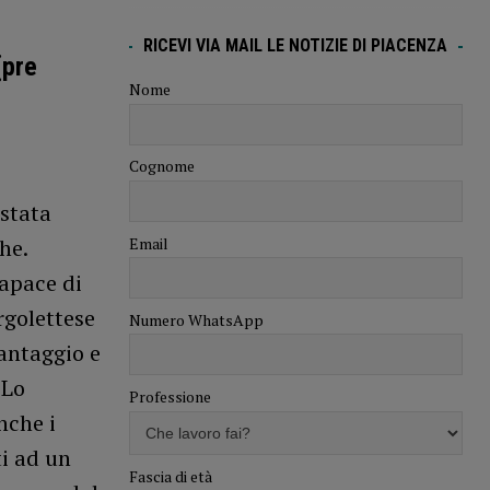
RICEVI VIA MAIL LE NOTIZIE DI PIACENZA
(pre
Nome
Cognome
 stata
Email
he.
capace di
rgolettese
Numero WhatsApp
vantaggio e
 Lo
Professione
nche i
i ad un
Fascia di età