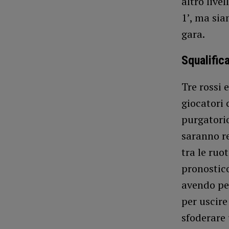
altro live
1’, ma sia
gara.
Squalific
Tre rossi 
giocatori 
purgatori
saranno re
tra le ruo
pronostico
avendo pe
per uscire
sfoderare