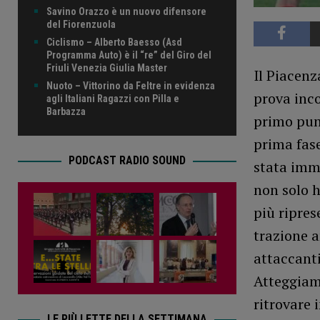
Savino Orazzo è un nuovo difensore
del Fiorenzuola
Ciclismo – Alberto Baesso (Asd
Programma Auto) è il “re” del Giro del
Friuli Venezia Giulia Master
Il Piacenz
Nuoto – Vittorino da Feltre in evidenza
prova inco
agli Italiani Ragazzi con Pilla e
Barbazza
primo pun
prima fase
PODCAST RADIO SOUND
stata imm
non solo h
più ripres
trazione a
attaccanti
Atteggiame
ritrovare 
LE PIÙ LETTE DELLA SETTIMANA