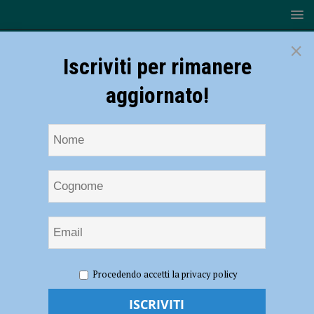
×
Iscriviti per rimanere
aggiornato!
HOME
NOTIZIE
ATTUALITÀ
Pietro Berzolla, il
Procedendo accetti la privacy policy
ricordo a palazzo Galli: “Molto più di un architetto”
Pietro Berzolla, il ricordo a palazzo Galli: