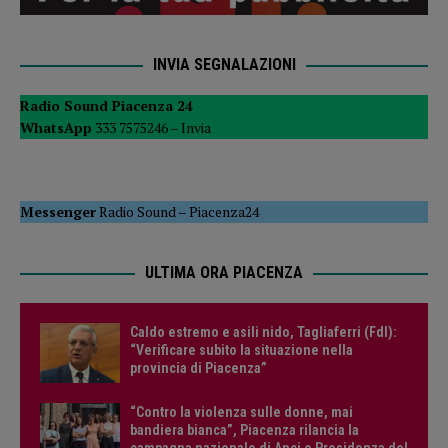
INVIA SEGNALAZIONI
Radio Sound Piacenza 24
WhatsApp
333 7575246 –
Invia
Messenger
Radio Sound
–
Piacenza24
ULTIMA ORA PIACENZA
Caldo estremo e asili nido, Tagliaferri (FdI):
“Verificare subito la situazione nella
provincia di Piacenza”
“Contro la violenza sulle donne, mai
bandiera bianca”, Piacenza rilancia la
campagna nazionale di Anci e Presidenza del