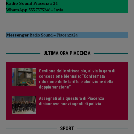
Radio Sound Piacenza 24
WhatsApp
333 7575246 –
Invia
Messenger
Radio Sound
–
Piacenza24
ULTIMA ORA PIACENZA
Gestione delle strisce blu, al via la gara di
concessione biennale: “Confermata
riduzione delle tariffe e abolizione della
doppia sanzione”
Assegnati alla questura di Piacenza
diciannove nuovi agenti di polizia
SPORT