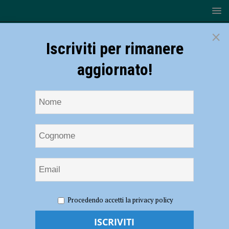
×
Iscriviti per rimanere
aggiornato!
HOME
NOTIZIE
ATTUALITÀ
“Gli antifascisti
Procedendo accetti la privacy policy
assassinati in Russia più numerosi di quelli uccisi in Italia”, presentato al
PalabancaEventi il volume “Il libro nero degli italiani nei gulag”