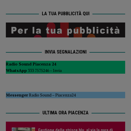
LA TUA PUBBLICITÀ QUI
INVIA SEGNALAZIONI
Radio Sound Piacenza 24
WhatsApp
333 7575246 –
Invia
Messenger
Radio Sound
–
Piacenza24
ULTIMA ORA PIACENZA
Gestione delle strisce blu, al via la gara di