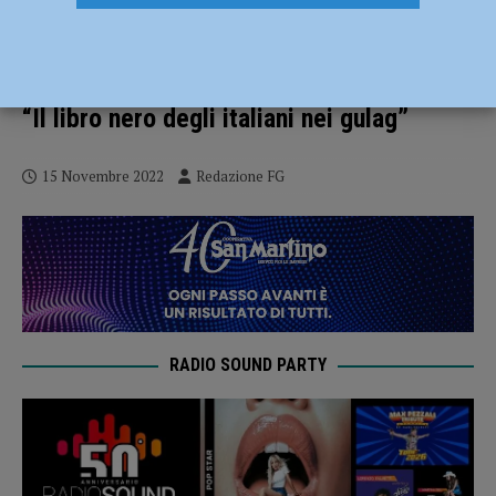
“Gli antifascisti assassinati in Russia più
numerosi di quelli uccisi in Italia”,
presentato al PalabancaEventi il volume
“Il libro nero degli italiani nei gulag”
15 Novembre 2022
Redazione FG
RADIO SOUND PARTY