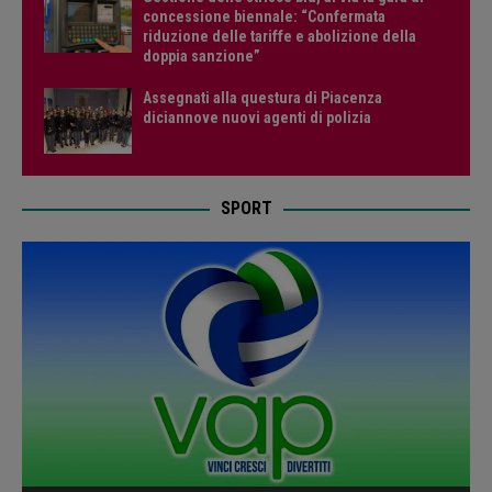
concessione biennale: “Confermata
riduzione delle tariffe e abolizione della
doppia sanzione”
Assegnati alla questura di Piacenza
diciannove nuovi agenti di polizia
SPORT