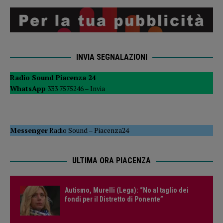
INVIA SEGNALAZIONI
Radio Sound Piacenza 24
WhatsApp
333 7575246 –
Invia
Messenger
Radio Sound
–
Piacenza24
ULTIMA ORA PIACENZA
Autismo, Murelli (Lega): “No al taglio dei
fondi per il Distretto di Ponente”