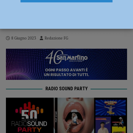
Rapporti a pagamento con un 15enne poi i
ricatti, le persecuzioni e le violenze in
due anni da incubo: 70enne arrestato
8 Giugno 2023
Redazione FG
RADIO SOUND PARTY