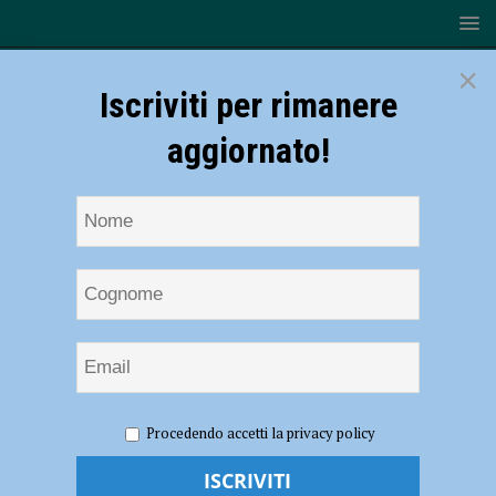
×
Iscriviti per rimanere
aggiornato!
HOME
NOTIZIE
CRONACA PIACENZA
Rapporti a
Procedendo accetti la privacy policy
pagamento con un 15enne poi i ricatti, le persecuzioni e le violenze in
due anni da incubo: 70enne arrestato