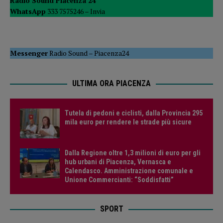
Radio Sound Piacenza 24
WhatsApp
333 7575246 –
Invia
Messenger
Radio Sound
–
Piacenza24
ULTIMA ORA PIACENZA
Tutela di pedoni e ciclisti, dalla Provincia 295
mila euro per rendere le strade più sicure
Dalla Regione oltre 1,3 milioni di euro per gli
hub urbani di Piacenza, Vernasca e
Calendasco. Amministrazione comunale e
Unione Commercianti: “Soddisfatti”
SPORT