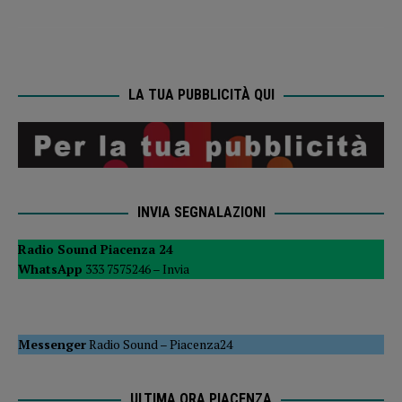
LA TUA PUBBLICITÀ QUI
INVIA SEGNALAZIONI
Radio Sound Piacenza 24
WhatsApp
333 7575246 –
Invia
Messenger
Radio Sound
–
Piacenza24
ULTIMA ORA PIACENZA