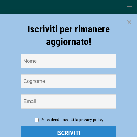
×
Iscriviti per rimanere
aggiornato!
HOME
NOTIZIE
ATTUALITÀ
Riapertura bar e
Procedendo accetti la privacy policy
ristoranti, Lertora: “Non siamo una macchinetta da accendere e
spegnere. Siamo aziende vere” – AUDIO