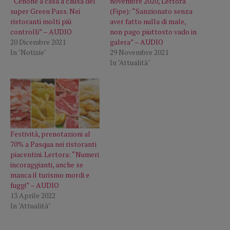
“Cenone a casa a causa del
novembre 2020, Lertora
super Green Pass. Nei
(Fipe): “Sanzionato senza
ristoranti molti più
aver fatto nulla di male,
controlli” – AUDIO
non pago piuttosto vado in
20 Dicembre 2021
galera” – AUDIO
In "Notizie"
29 Novembre 2021
In "Attualità"
Festività, prenotazioni al
70% a Pasqua nei ristoranti
piacentini. Lertora: “Numeri
incoraggianti, anche se
manca il turismo mordi e
fuggi” – AUDIO
13 Aprile 2022
In "Attualità"