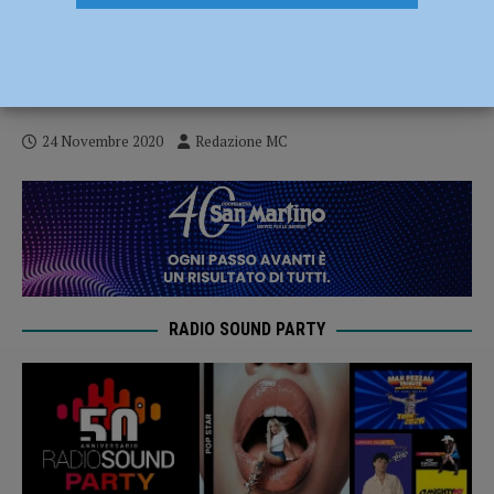
Riapertura bar e ristoranti, Lertora: “Non
siamo una macchinetta da accendere e
spegnere. Siamo aziende vere” – AUDIO
24 Novembre 2020
Redazione MC
RADIO SOUND PARTY