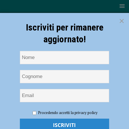
×
Iscriviti per rimanere
aggiornato!
HOME
NOTIZIE
Rugby – Lyons, bottino pieno per la
Procedendo accetti la privacy policy
squadra Cadetta e l’Under 18
Rugby – Lyons, bottino pieno per la