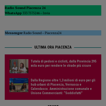
Radio Sound Piacenza 24
WhatsApp
333 7575246 –
Invia
Messenger
Radio Sound
–
Piacenza24
ULTIMA ORA PIACENZA
Tutela di pedoni e ciclisti, dalla Provincia 295
mila euro per rendere le strade più sicure
Dalla Regione oltre 1,3 milioni di euro per gli
hub urbani di Piacenza, Vernasca e
Calendasco. Amministrazione comunale e
Unione Commercianti: “Soddisfatti”