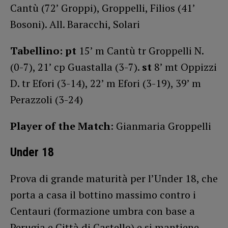
Cantù (72’ Groppi), Groppelli, Filios (41’
Bosoni). All. Baracchi, Solari
Tabellino:
pt
15’ m Cantù tr Groppelli N.
(0-7), 21’ cp Guastalla (3-7).
st
8’ mt Oppizzi
D. tr Efori (3-14), 22’ m Efori (3-19), 39’ m
Perazzoli (3-24)
Player of the Match
: Gianmaria Groppelli
Under 18
Prova di grande maturità per l’Under 18, che
porta a casa il bottino massimo contro i
Centauri (formazione umbra con base a
Perugia e Città di Castello) e si mantiene