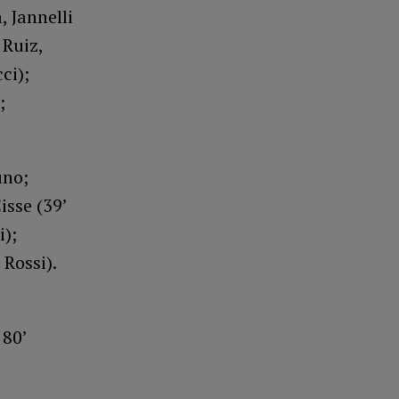
, Jannelli
 Ruiz,
ci);
;
uno;
isse (39’
i);
 Rossi).
 80’