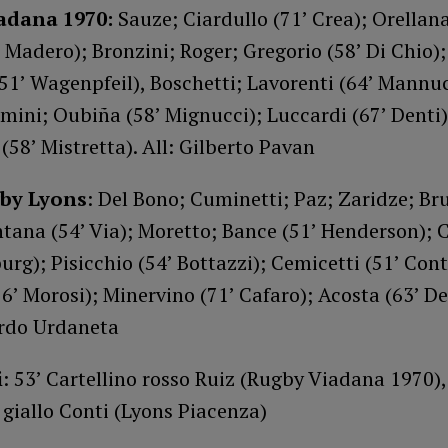
adana 1970:
Sauze; Ciardullo (71’ Crea); Orellana
’ Madero); Bronzini; Roger; Gregorio (58’ Di Chio);
(51’ Wagenpfeil), Boschetti; Lavorenti (64’ Mannuc
mini; Oubiña (58’ Mignucci); Luccardi (67’ Denti)
 (58’ Mistretta). All: Gilberto Pavan
gby Lyons
: Del Bono; Cuminetti; Paz; Zaridze; Br
tana (54’ Via); Moretto; Bance (51’ Henderson); C
rg); Pisicchio (54’ Bottazzi); Cemicetti (51’ Cont
6’ Morosi); Minervino (71’ Cafaro); Acosta (63’ De
ardo Urdaneta
i
: 53’ Cartellino rosso Ruiz (Rugby Viadana 1970),
 giallo Conti (Lyons Piacenza)