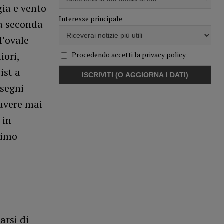
gia e vento
Interesse principale
la seconda
l’ovale
iori,
Procedendo accetti la privacy policy
ist a
 segni
 avere mai
 in
rimo
arsi di