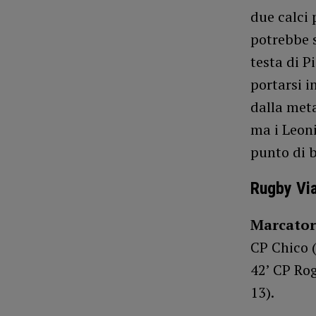
due calci 
potrebbe s
testa di P
portarsi i
dalla meta
ma i Leoni
punto di 
Rugby Vi
Marcator
CP Chico (
42’ CP Rog
13).