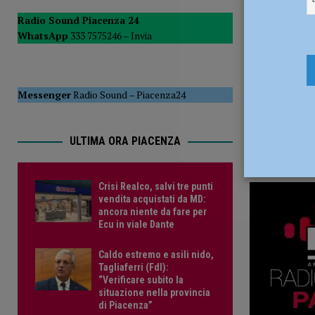
[ 5 Agosto 2026 ]
Caldo estremo e asili nido, Tagliaferri (F
Radio Sound Piacenza 24
WhatsApp
333 7575246 –
Invia
Messenger
Radio Sound
–
Piacenza24
ULTIMA ORA PIACENZA
Crisi Realco, salvi tre punti
vendita acquistati da MD:
ancora niente da fare per
Ecu in viale Dante
Caldo estremo e asili nido,
Tagliaferri (FdI):
“Verificare subito la
situazione nella provincia
di Piacenza”