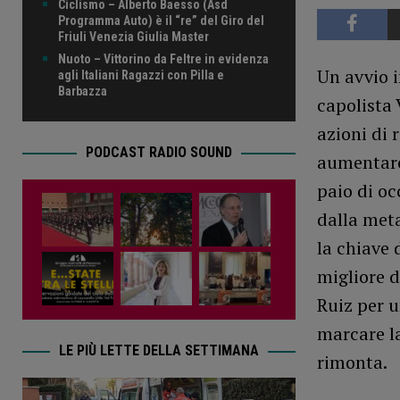
Ciclismo – Alberto Baesso (Asd
Programma Auto) è il “re” del Giro del
Friuli Venezia Giulia Master
Nuoto – Vittorino da Feltre in evidenza
Un avvio i
agli Italiani Ragazzi con Pilla e
Barbazza
capolista 
azioni di 
PODCAST RADIO SOUND
aumentare 
paio di oc
dalla meta
la chiave 
migliore d
Ruiz per u
marcare la
LE PIÙ LETTE DELLA SETTIMANA
rimonta.