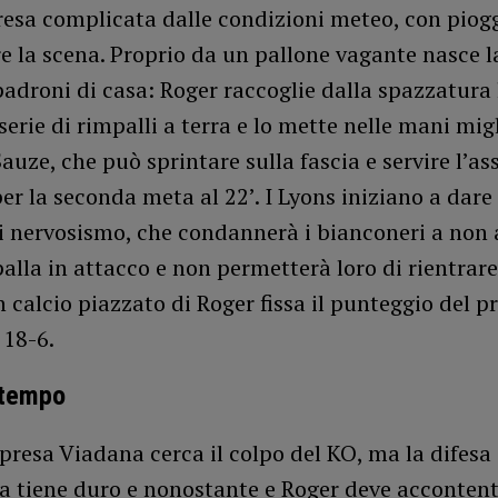
resa complicata dalle condizioni meteo, con piog
e la scena. Proprio da un pallone vagante nasce 
adroni di casa: Roger raccoglie dalla spazzatura 
erie di rimpalli a terra e lo mette nelle mani migl
Sauze, che può sprintare sulla fascia e servire l’ass
er la seconda meta al 22’. I Lyons iniziano a dare
di nervosismo, che condannerà i bianconeri a non
alla in attacco e non permetterà loro di rientrare
n calcio piazzato di Roger fissa il punteggio del p
 18-6.
 tempo
ipresa Viadana cerca il colpo del KO, ma la difesa
a tiene duro e nonostante e Roger deve accontent