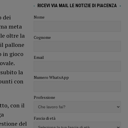
RICEVI VIA MAIL LE NOTIZIE DI PIACENZA
o dei
Nome
rima meta
e oltre la
Cognome
il pallone
o in gioco
Email
ovale.
subito la
Numero WhatsApp
punti con
Professione
to, con il
ga
Fascia di età
estione del