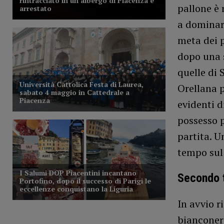
pallone è 
a dominar
meta dei p
dopo una s
quelle di 
Orellana p
evidenti 
possesso p
partita. U
tempo sul
Secondo
In avvio r
bianconer