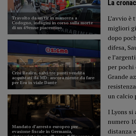
La crona
L’avvio è 
migliori g
dopo pochi
difesa, Sa
e l’argent
per pochi 
Grande azi
resistenza
un calcio 
I Lyons si
numero 10 
distanza e