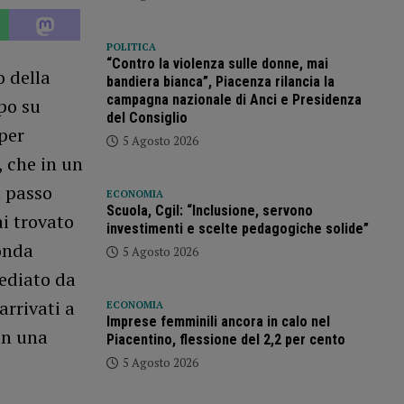
POLITICA
“Contro la violenza sulle donne, mai
o della
bandiera bianca”, Piacenza rilancia la
campagna nazionale di Anci e Presidenza
po su
del Consiglio
 per
5 Agosto 2026
, che in un
n passo
ECONOMIA
Scuola, Cgil: “Inclusione, servono
i trovato
investimenti e scelte pedagogiche solide”
conda
5 Agosto 2026
mediato da
arrivati a
ECONOMIA
Imprese femminili ancora in calo nel
in una
Piacentino, flessione del 2,2 per cento
5 Agosto 2026