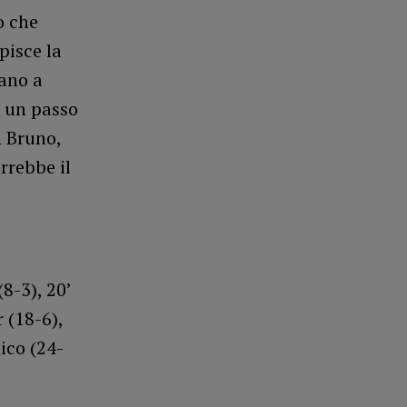
o che
pisce la
vano a
a un passo
n Bruno,
rrebbe il
(8-3), 20’
 (18-6),
ico (24-