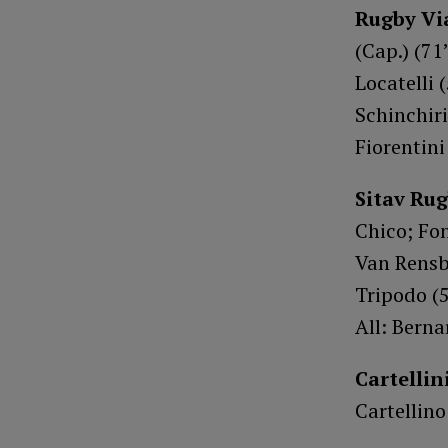
Rugby Vi
(Cap.) (71
Locatelli 
Schinchiri
Fiorentini
Sitav Ru
Chico; Fon
Van Rensbu
Tripodo (5
All: Bern
Cartellin
Cartellino