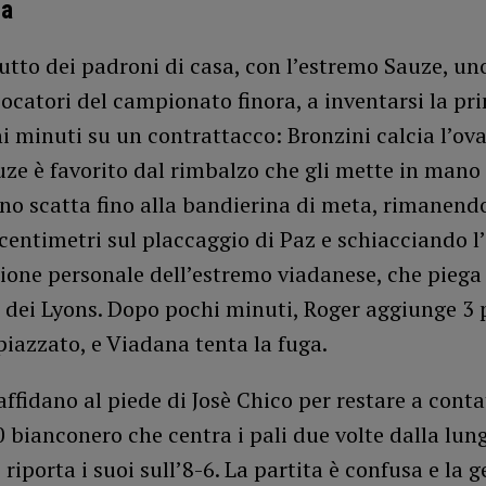
ca
tutto dei padroni di casa, con l’estremo Sauze, un
iocatori del campionato finora, a inventarsi la p
 minuti su un contrattacco: Bronzini calcia l’oval
uze è favorito dal rimbalzo che gli mette in mano 
ino scatta fino alla bandierina di meta, rimanend
centimetri sul placcaggio di Paz e schiacciando l’
one personale dell’estremo viadanese, che piega 
 dei Lyons. Dopo pochi minuti, Roger aggiunge 3 
piazzato, e Viadana tenta la fuga.
 affidano al piede di Josè Chico per restare a contat
bianconero che centra i pali due volte dalla lun
 riporta i suoi sull’8-6. La partita è confusa e la g