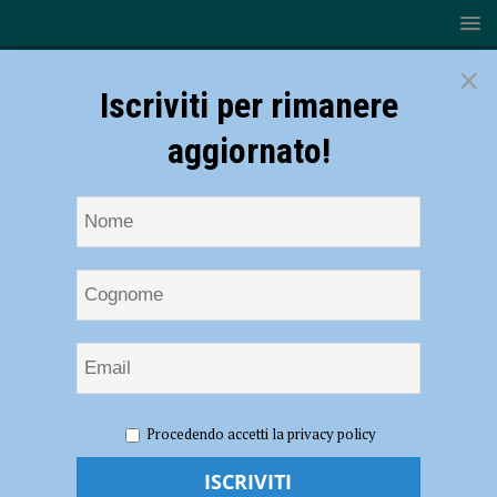
×
Iscriviti per rimanere
aggiornato!
HOME
NOTIZIE
ATTUALITÀ
Sanremo 2024: Un
Procedendo accetti la privacy policy
Festival Ricco di Talenti e Sorprese
Sanremo 2024: Un Festival Ricco di