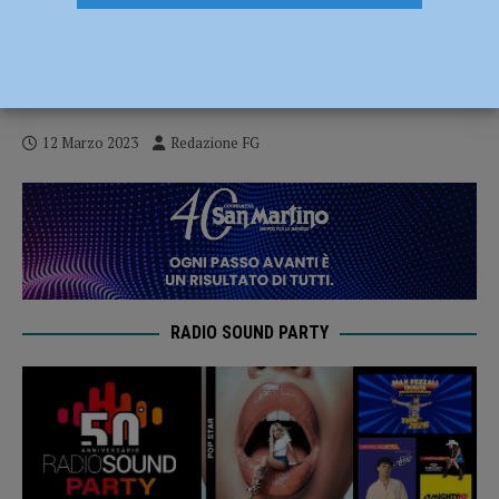
Schianto tra due auto sulla Statale 45 alle
porte di Rivergaro, grave un uomo
trasportato a Parma
12 Marzo 2023
Redazione FG
RADIO SOUND PARTY