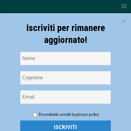
×
Iscriviti per rimanere
aggiornato!
HOME
NOTIZIE
CRONACA PIACENZA
Schianto tra
Procedendo accetti la privacy policy
due auto sulla Statale 45 alle porte di Rivergaro, grave un uomo
trasportato a Parma