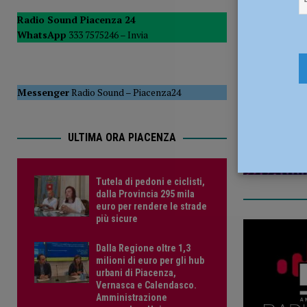
POLITICA
Radio Sound Piacenza 24
WhatsApp
333 7575246 –
Invia
[ 5 Agosto 2026 ]
Caldo estremo e asili nido, Tagliaferri (F
23 Aprile 2
Messenger
Radio Sound
–
Piacenza24
ULTIMA ORA PIACENZA
Tutela di pedoni e ciclisti,
dalla Provincia 295 mila
euro per rendere le strade
più sicure
Dalla Regione oltre 1,3
milioni di euro per gli hub
urbani di Piacenza,
Vernasca e Calendasco.
Amministrazione