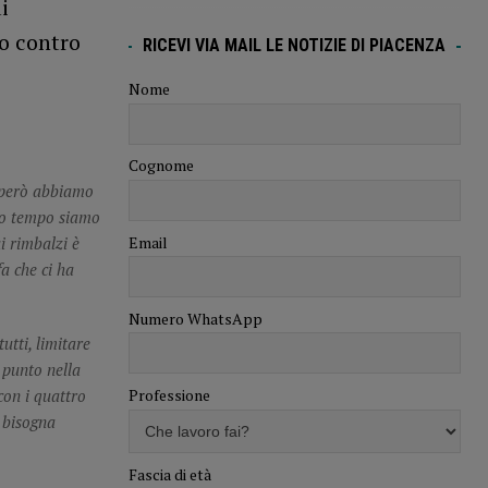
i
io contro
RICEVI VIA MAIL LE NOTIZIE DI PIACENZA
Nome
Cognome
, però abbiamo
do tempo siamo
Email
i rimbalzi è
a che ci ha
Numero WhatsApp
utti, limitare
 punto nella
Professione
con i quattro
e bisogna
Fascia di età