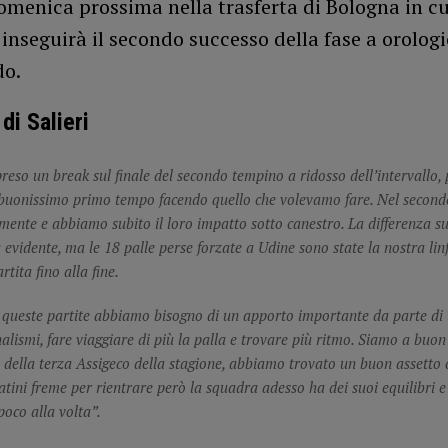
omenica prossima nella trasferta di Bologna in cu
 inseguirà il secondo successo della fase a orolog
do.
di Salieri
eso un break sul finale del secondo tempino a ridosso dell’intervallo
 buonissimo primo tempo facendo quello che volevamo fare. Nel secon
camente e abbiamo subito il loro impatto sotto canestro. La differenza su
evidente, ma le 18 palle perse forzate a Udine sono state la nostra linf
rtita fino alla fine.
 queste partite abbiamo bisogno di un apporto importante da parte di t
nalismi, fare viaggiare di più la palla e trovare più ritmo. Siamo a buon
 della terza Assigeco della stagione, abbiamo trovato un buon assetto 
batini freme per rientrare però la squadra adesso ha dei suoi equilibri 
 poco alla volta”.