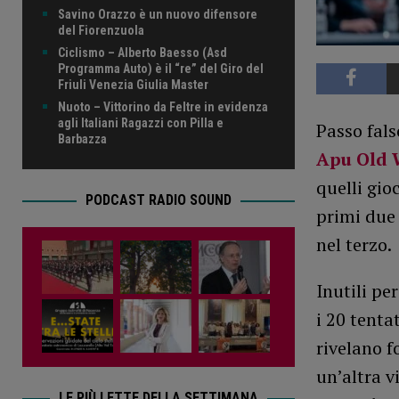
Savino Orazzo è un nuovo difensore
del Fiorenzuola
Ciclismo – Alberto Baesso (Asd
Programma Auto) è il “re” del Giro del
Friuli Venezia Giulia Master
Nuoto – Vittorino da Feltre in evidenza
agli Italiani Ragazzi con Pilla e
Passo fals
Barbazza
Apu Old 
quelli gio
PODCAST RADIO SOUND
primi due 
nel terzo.
Inutili pe
i 20 tenta
rivelano 
un’altra v
LE PIÙ LETTE DELLA SETTIMANA