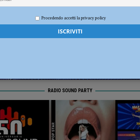
dI): “Verificare subito la situazione nella provincia di Piacenza”
POLITICA
023
Carlofilippo Vardelli
Basket
,
Notizie
,
Sport
Procedendo accetti la privacy policy
RADIO SOUND PARTY