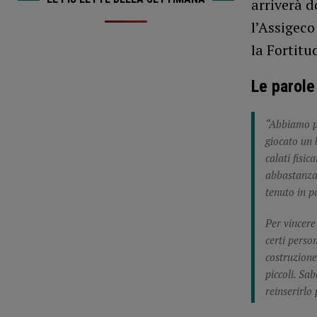
arriverà d
l’Assigeco
la Fortitu
Le parole 
“Abbiamo pr
giocato un
calati fisi
abbastanza 
tenuto in pa
Per vincere
certi perso
costruzione
piccoli. Sa
reinserirlo