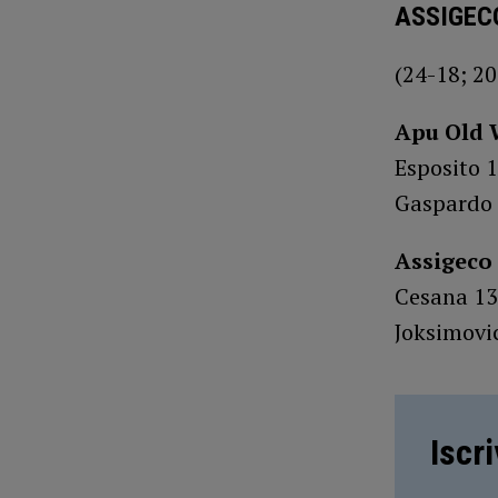
ASSIGECO
(24-18; 20
Apu Old 
Esposito 1
Gaspardo 8
Assigeco
Cesana 13,
Joksimovic
Iscr