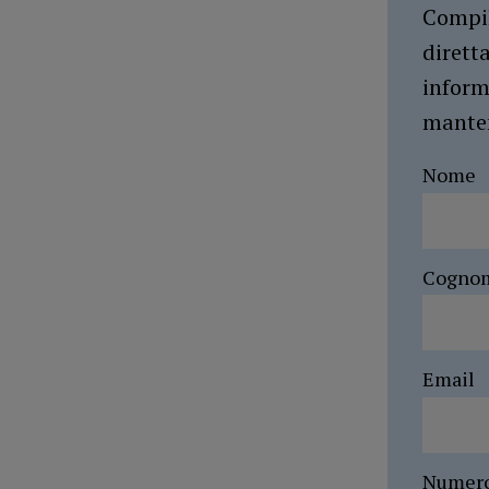
Compil
dirett
inform
manten
Nome
Cogno
Email
Numer