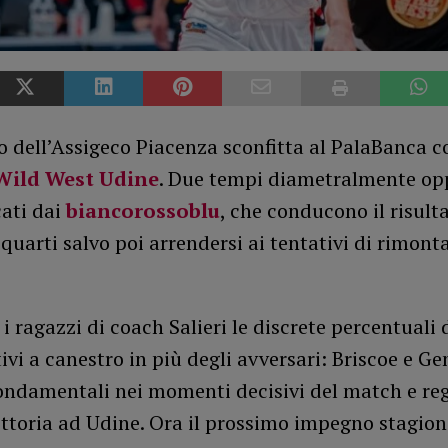
o dell’Assigeco Piacenza sconfitta al PalaBanca 
Wild West Udine
. Due tempi diametralmente op
cati dai
biancorossoblu
, che conducono il risult
quarti salvo poi arrendersi ai tentativi di rimonta
r i ragazzi di coach Salieri le discrete percentuali 
tivi a canestro in più degli avversari: Briscoe e Gen
fondamentali nei momenti decisivi del match e re
ittoria ad Udine. Ora il prossimo impegno stagion