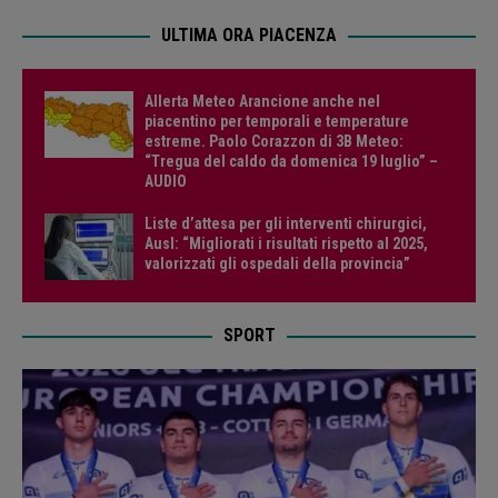
ULTIMA ORA PIACENZA
Allerta Meteo Arancione anche nel
piacentino per temporali e temperature
estreme. Paolo Corazzon di 3B Meteo:
“Tregua del caldo da domenica 19 luglio” –
AUDIO
Liste d’attesa per gli interventi chirurgici,
Ausl: “Migliorati i risultati rispetto al 2025,
valorizzati gli ospedali della provincia”
SPORT