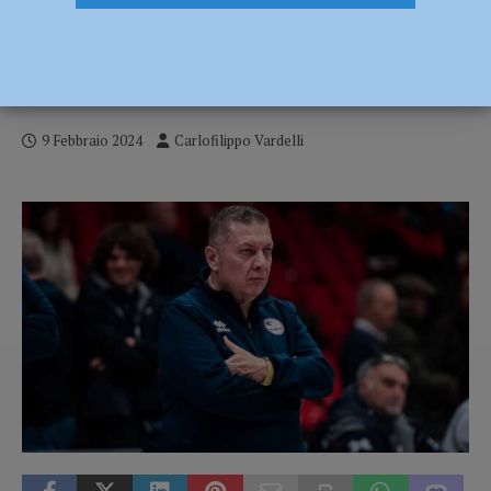
Serie A2 – L’Assigeco Piacenza inizia la
fase a orologio ospitando Vigevano –
AUDIO
9 Febbraio 2024
Carlofilippo Vardelli