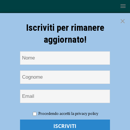
×
Iscriviti per rimanere
aggiornato!
HOME
NOTIZIE
SPORT
BASKET
Serie A2 –
Procedendo accetti la privacy policy
L’Assigeco Piacenza inizia la fase a orologio ospitando Vigevano –
AUDIO