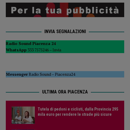
INVIA SEGNALAZIONI
Radio Sound Piacenza 24
WhatsApp
333 7575246 –
Invia
Messenger
Radio Sound
–
Piacenza24
ULTIMA ORA PIACENZA
Tutela di pedoni e ciclisti, dalla Provincia 295
mila euro per rendere le strade più sicure