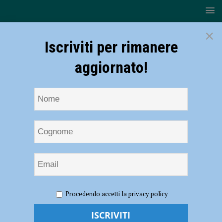
×
Iscriviti per rimanere
aggiornato!
HOME
NOTIZIE
ATTUALITÀ
Sky Arte a Piacenza
Procedendo accetti la privacy policy
per le mostre di XNL sul guardare
Sky Arte a Piacenza per le mostre di XNL