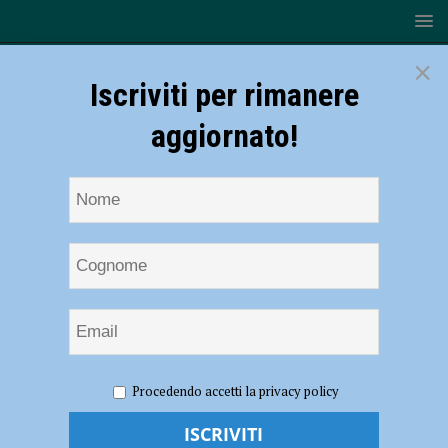
×
Iscriviti per rimanere
aggiornato!
HOME
NOTIZIE
POLITICA
Soresi (FdI): “Zona
Procedendo accetti la privacy policy
Largo Erfurt sempre più degradata e trascurata, i residenti si sentono
insicuri”