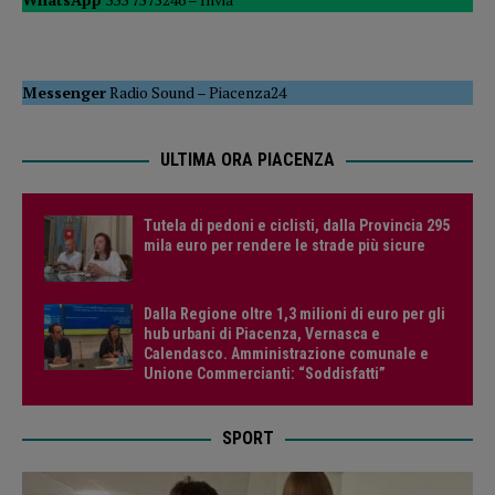
Messenger
Radio Sound
–
Piacenza24
ULTIMA ORA PIACENZA
Tutela di pedoni e ciclisti, dalla Provincia 295
mila euro per rendere le strade più sicure
Dalla Regione oltre 1,3 milioni di euro per gli
hub urbani di Piacenza, Vernasca e
Calendasco. Amministrazione comunale e
Unione Commercianti: “Soddisfatti”
SPORT