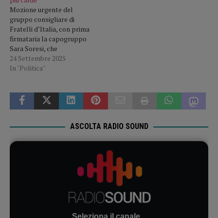
Mozione urgente del
gruppo consigliare di
Fratelli d’Italia, con prima
firmataria la capogruppo
Sara Soresi, che
rappresenta un pacchetto
24 Settembre 2025
di soluzioni per affrontare
In "Politica"
in modo concreto ed
organico il tema della
sicurezza a Piacenza. “La
mozione – afferma la
capogruppo Soresi – nasce
da un quadro ormai
ASCOLTA RADIO SOUND
innegabile: crescenti
episodi…
Seleziona il canale...