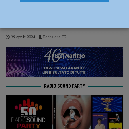
Soresi (FdI): “Zona Largo Erfurt sempre
più degradata e trascurata, i residenti si
sentono insicuri”
29 Aprile 2024
Redazione FG
RADIO SOUND PARTY