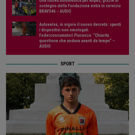
Una nuova automedica per Anpas, grazie al
sostegno della Fondazione entra in servizio
BRAVO46 – AUDIO
Autovelox, in vigore il nuovo decreto: spenti
i dispositivi non omologati.
Federconsumatori Piacenza: “Chiarita
questione che andava avanti da tempo” –
AUDIO
SPORT