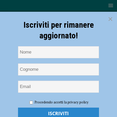
×
Iscriviti per rimanere
aggiornato!
HOME
NOTIZIE
POLITICA
L’ammodernamento
Procedendo accetti la privacy policy
della Statale 45 approda alla commissione europea, Movimento 5
Stelle: “Ascoltare i cittadini”. Lega: “Ascoltate tutte le parti, questa è la
soluzione ottimale”