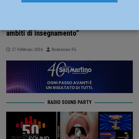
Cattolica, le lezioni di Pedagogia della
famiglia si spostano in carcere e
all’hospice: “Università calata negli
ambiti di insegnamento”
27 Febbraio 2024
Redazione FG
RADIO SOUND PARTY