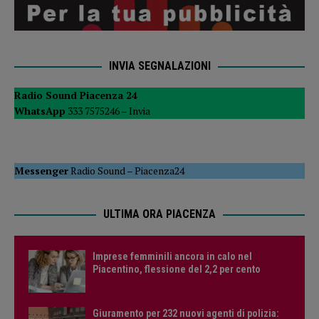
INVIA SEGNALAZIONI
Radio Sound Piacenza 24
WhatsApp
333 7575246 –
Invia
Messenger
Radio Sound
–
Piacenza24
ULTIMA ORA PIACENZA
Imprese femminili ancora in calo nel
Piacentino, flessione del 2,2 per cento
Giuramento per 232 nuovi agenti di polizia: