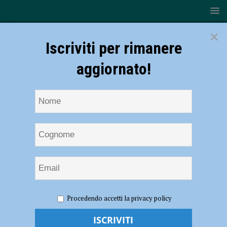
×
Iscriviti per rimanere
aggiornato!
HOME
NOTIZIE
ATTUALITÀ
Cattolica, le lezioni di
Procedendo accetti la privacy policy
Pedagogia della famiglia si spostano in carcere e all’hospice:
“Università calata negli ambiti di insegnamento”