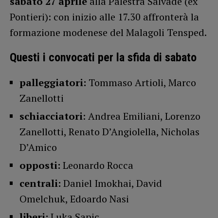
sabato 27 aprile
alla Palestra Salvadè (ex
Pontieri): con inizio alle 17.30 affronterà la
formazione modenese del Malagoli Tensped.
Questi i convocati per la sfida di sabato
palleggiatori:
Tommaso Artioli, Marco
Zanellotti
schiacciatori
: Andrea Emiliani, Lorenzo
Zanellotti, Renato D’Angiolella, Nicholas
D’Amico
opposti:
Leonardo Rocca
centrali:
Daniel Imokhai, David
Omelchuk, Edoardo Nasi
liberi:
Luka Sapic