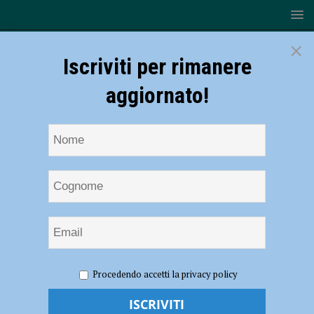
×
Iscriviti per rimanere
aggiornato!
HOME
NOTIZIE
Volley – Gas Sales Piacenza: l’Under 19
Procedendo accetti la privacy policy
protagonista domani a Modena nella Final Four Regionale
Volley – Gas Sales Piacenza: l’Under 19