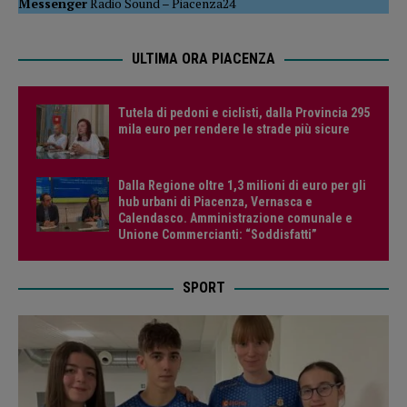
Messenger
Radio Sound
–
Piacenza24
ULTIMA ORA PIACENZA
Tutela di pedoni e ciclisti, dalla Provincia 295
mila euro per rendere le strade più sicure
Dalla Regione oltre 1,3 milioni di euro per gli
hub urbani di Piacenza, Vernasca e
Calendasco. Amministrazione comunale e
Unione Commercianti: “Soddisfatti”
SPORT