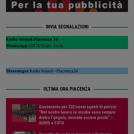
INVIA SEGNALAZIONI
Radio Sound Piacenza 24
WhatsApp
333 7575246 –
Invia
Messenger
Radio Sound
–
Piacenza24
ULTIMA ORA PIACENZA
Giuramento per 232 nuovi agenti di polizia:
“Nel nostro lavoro le insidie sono sempre
dietro l’angolo, dovrete essere pronti” –
AUDIO e FOTO