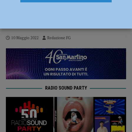
Leggende su due ruote e capolavori da
collezione: a Borgonovo il Moto Expo
della Val Tidone
10 Maggio 2022
Redazione FG
RADIO SOUND PARTY