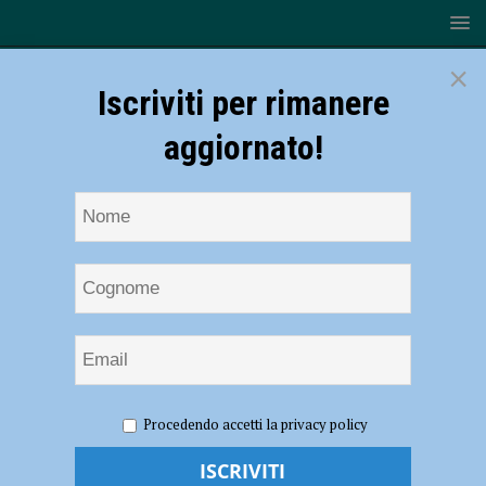
×
Iscriviti per rimanere
aggiornato!
HOME
NOTIZIE
EVENTI A PIACENZA
Leggende
Procedendo accetti la privacy policy
su due ruote e capolavori da collezione: a Borgonovo il Moto Expo
della Val Tidone