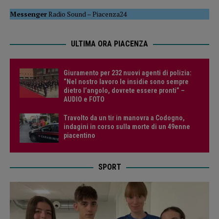
Messenger
Radio Sound
–
Piacenza24
ULTIMA ORA PIACENZA
Giuramento per 232 nuovi agenti di polizia:
“Nel nostro lavoro le insidie sono sempre
dietro l’angolo, dovrete essere pronti” –
AUDIO e FOTO
Travolto da un tir in manovra a Codogno,
indagini in corso sulla morte di un 49enne
piacentino
SPORT