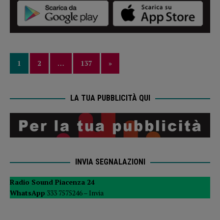
1
2
…
137
»
LA TUA PUBBLICITÀ QUI
INVIA SEGNALAZIONI
Radio Sound Piacenza 24
WhatsApp
333 7575246 –
Invia