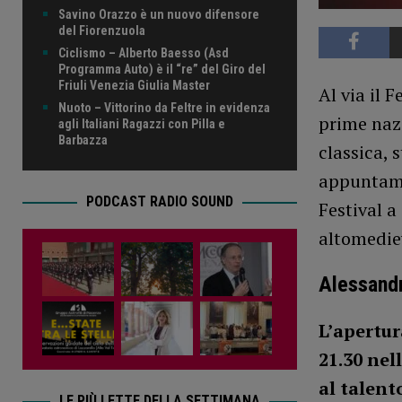
Savino Orazzo è un nuovo difensore
del Fiorenzuola
Ciclismo – Alberto Baesso (Asd
Programma Auto) è il “re” del Giro del
Friuli Venezia Giulia Master
Al via il 
Nuoto – Vittorino da Feltre in evidenza
prime nazi
agli Italiani Ragazzi con Pilla e
Barbazza
classica, 
appuntamen
PODCAST RADIO SOUND
Festival a
altomediev
Alessandr
L’apertur
21.30 nel
al talen
LE PIÙ LETTE DELLA SETTIMANA