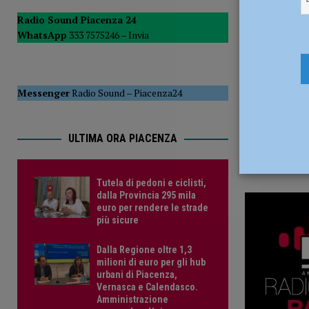
21 Giugno 
POLITICA
Radio Sound Piacenza 24
WhatsApp
333 7575246 –
Invia
[ 5 Agosto 2026 ]
Caldo estremo e asili nido, Tagliaferri (F
Messenger
Radio Sound
–
Piacenza24
ULTIMA ORA PIACENZA
Tutela di pedoni e ciclisti,
dalla Provincia 295 mila
euro per rendere le strade
più sicure
Dalla Regione oltre 1,3
milioni di euro per gli hub
urbani di Piacenza,
Vernasca e Calendasco.
Amministrazione