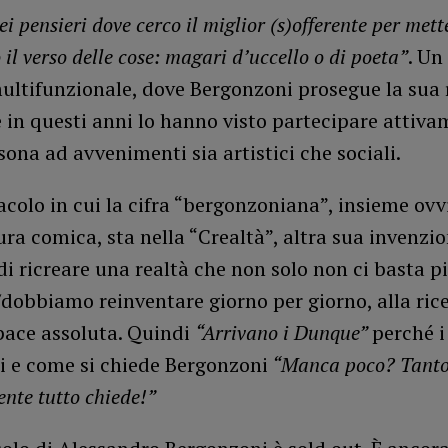
i pensieri dove cerco il miglior (s)offerente per mett
 il verso delle cose: magari d’uccello o di poeta”
. Un
ultifunzionale, dove Bergonzoni prosegue la sua 
 in questi anni lo hanno visto partecipare attiva
ona ad avvenimenti sia artistici che sociali.
colo in cui la cifra “bergonzoniana”, insieme ov
tura comica, sta nella “Crealtà”, altra sua invenzion
di ricreare una realtà che non solo non ci basta 
obbiamo reinventare giorno per giorno, alla rice
pace assoluta. Quindi
“Arrivano i Dunque”
perché i
i e come si chiede Bergonzoni
“Manca poco? Tanto 
ente tutto chiede!”