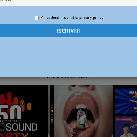
2025
Redazione MC
Eventi a Piacenza
dI): “Verificare subito la situazione nella provincia di Piacenza”
POLITICA
Procedendo accetti la privacy policy
RADIO SOUND PARTY