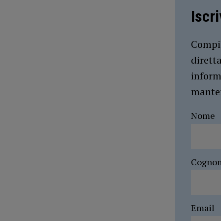
Iscr
Compil
dirett
inform
manten
Nome
Cogno
Email