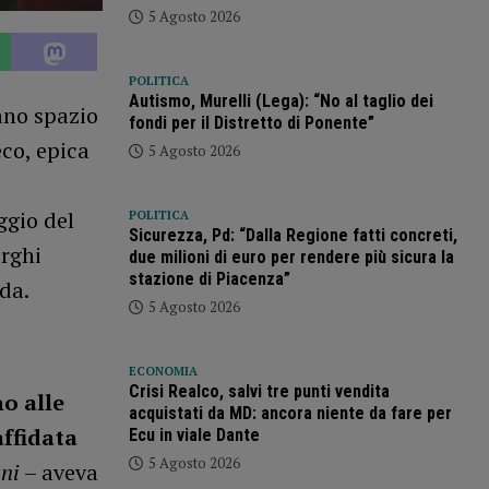
5 Agosto 2026
POLITICA
Autismo, Murelli (Lega): “No al taglio dei
vano spazio
fondi per il Distretto di Ponente”
eco, epica
5 Agosto 2026
ggio del
POLITICA
Sicurezza, Pd: “Dalla Regione fatti concreti,
orghi
due milioni di euro per rendere più sicura la
stazione di Piacenza”
rda.
5 Agosto 2026
ECONOMIA
Crisi Realco, salvi tre punti vendita
o alle
acquistati da MD: ancora niente da fare per
affidata
Ecu in viale Dante
5 Agosto 2026
nni
– aveva