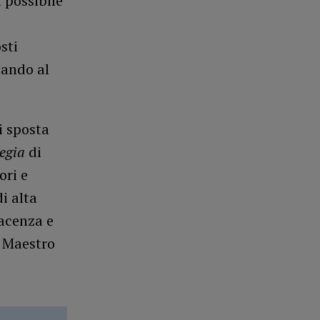
 possibile
sti
nando al
si sposta
regia
di
ori e
i alta
acenza e
è Maestro