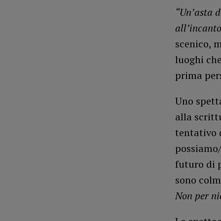
“Un’asta de
all’incanto
scenico, m
luoghi che
prima pers
Uno spetta
alla scrit
tentativo 
possiamo/d
futuro di 
sono colm
Non per ni