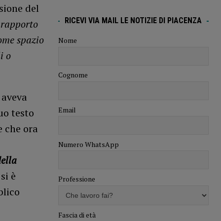
sione del
RICEVI VIA MAIL LE NOTIZIE DI PIACENZA
 rapporto
come spazio
Nome
i o
Cognome
o aveva
Email
uo testo
e che ora
Numero WhatsApp
della
si è
Professione
blico
Fascia di età