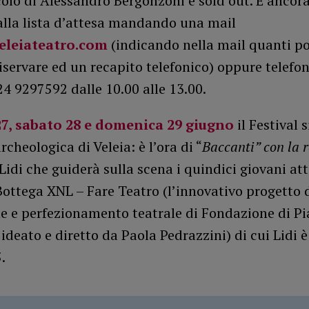
olo di Alessandro Bergonzoni è sold out. È ancora
 alla lista d’attesa mandando una mail
eleiateatro.com
(indicando nella mail quanti po
iservare ed un recapito telefonico) oppure telefo
4 9297592 dalle 10.00 alle 13.00.
7, sabato 28 e domenica 29 giugno
il Festival 
rcheologica di Veleia: è l’ora di “
Baccanti” con la 
idi che guiderà sulla scena i quindici giovani att
 Bottega XNL – Fare Teatro (l’innovativo progetto d
e e perfezionamento teatrale di Fondazione di Pi
ideato e diretto da Paola Pedrazzini) di cui Lidi 
.