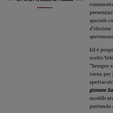
commentato
presentaz
speciale co
d’elezione
sperimenta
Ed è propr
scelto Vel
“Sempre si
torna per 
spettacol
giovane Sa
modificata
portando 