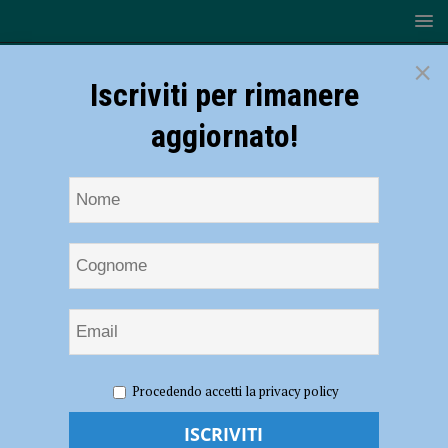
×
Iscriviti per rimanere
aggiornato!
HOME
NOTIZIE
CRONACA PIACENZA
Avrebbe
Procedendo accetti la privacy policy
utilizzato i soldi delle aziende in difficoltà per pagare cene e cesti
natalizi, avvocato arrestato