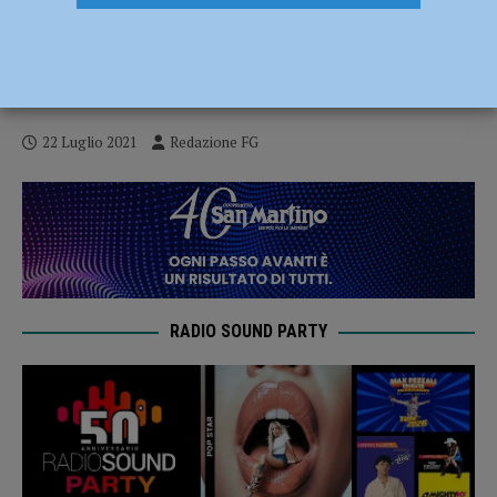
Avrebbe utilizzato i soldi delle aziende in
difficoltà per pagare cene e cesti natalizi,
avvocato arrestato
22 Luglio 2021
Redazione FG
RADIO SOUND PARTY