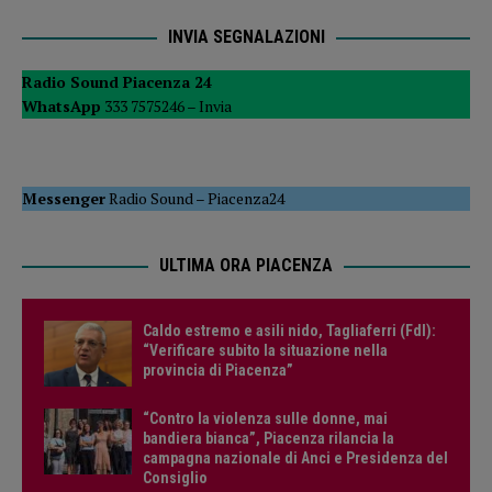
INVIA SEGNALAZIONI
Radio Sound Piacenza 24
WhatsApp
333 7575246 –
Invia
Messenger
Radio Sound
–
Piacenza24
ULTIMA ORA PIACENZA
Caldo estremo e asili nido, Tagliaferri (FdI):
“Verificare subito la situazione nella
provincia di Piacenza”
“Contro la violenza sulle donne, mai
bandiera bianca”, Piacenza rilancia la
campagna nazionale di Anci e Presidenza del
Consiglio